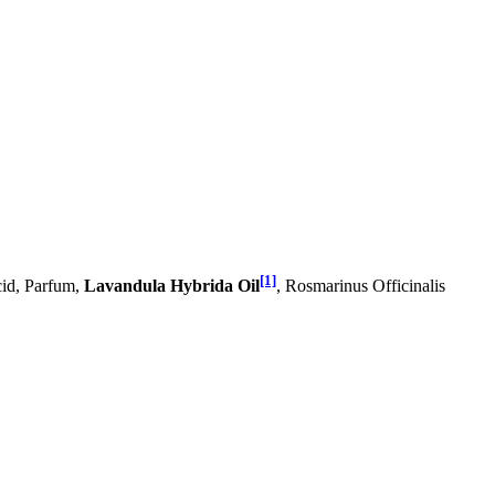
[1]
cid, Parfum,
Lavandula Hybrida Oil
, Rosmarinus Officinalis