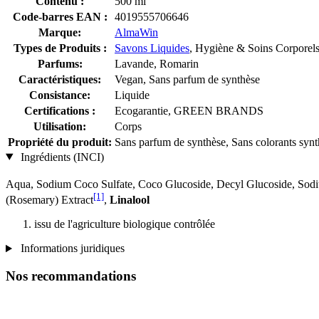
Contenu :
500 ml
Code-barres EAN :
4019555706646
Marque:
AlmaWin
Types de Produits :
Savons Liquides
, Hygiène & Soins Corporel
Parfums:
Lavande, Romarin
Caractéristiques:
Vegan, Sans parfum de synthèse
Consistance:
Liquide
Certifications :
Ecogarantie, GREEN BRANDS
Utilisation:
Corps
Propriété du produit:
Sans parfum de synthèse, Sans colorants synt
Ingrédients (INCI)
Aqua, Sodium Coco­ Sulfate, Coco Glucoside, Decyl Glucoside, Sodi
[1]
(Rosemary) Extract
,
Linalool
issu de l'agriculture biologique contrôlée
Informations juridiques
Nos recommandations