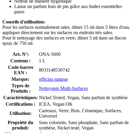
Nettoie de manière hygiénique
Laisse un parfum frais de pin grâce aux huiles essentielles
pures
Conseils d'utilisation:
Pour les surfaces normalement sales, diluer 15 ml dans 5 litres d'eau,
appliquer directement sur les surfaces ou endroits très sales.
Pour le nettoyage des surfaces en verre, diluer 5 ml dans un flacon
spray de 750 ml.
Art. N°:
ONA-5600
Contenu :
1 L
Code-barres
8033148530742
EAN :
Marque:
officina naturae
Types de
Nettoyants Multi-Surfaces
Produits :
Caractéristiques:
Nickel Tested, Vegan, Sans parfum de synthèse
Certifications :
ICEA, Vegan OK
Carreaux, Verre, Bois, Céramique, Surfaces,
Utilisation:
Universel
Propriété du
Sans colorants, Sans phosphate, Sans parfum de
produit:
synthèse, Nickel testé, Vegan