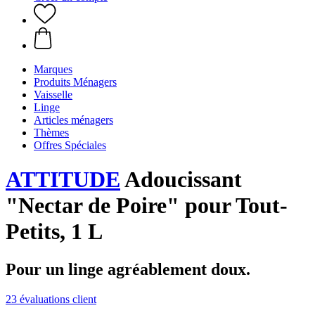
Marques
Produits Ménagers
Vaisselle
Linge
Articles ménagers
Thèmes
Offres Spéciales
ATTITUDE
Adoucissant
"Nectar de Poire" pour Tout-
Petits, 1 L
Pour un linge agréablement doux.
23 évaluations client