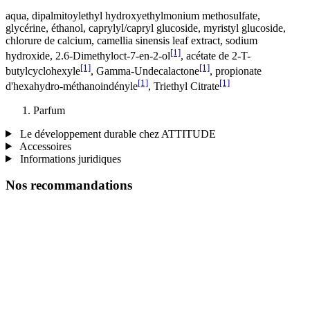
aqua, dipalmitoylethyl hydroxyethylmonium methosulfate,
glycérine, éthanol, caprylyl/capryl glucoside, myristyl glucoside,
chlorure de calcium, camellia sinensis leaf extract, sodium
[1]
hydroxide, 2.6-Dimethyloct-7-en-2-ol
, acétate de 2-T-
[1]
[1]
butylcyclohexyle
, Gamma-Undecalactone
, propionate
[1]
[1]
d'hexahydro-méthanoindényle
, Triethyl Citrate
Parfum
Le développement durable chez ATTITUDE
Accessoires
Informations juridiques
Nos recommandations