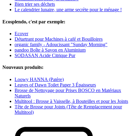
Bien trier ses déchets
Le calendrier lunaire, une arme secrète pour le ménage !
Ecosplendo, c'est par exemple:
Ecover
Détartrant pour Machines à café et Bouilloires
organic family - Adoucissant "Sunday Morning"
pandoo Boîte à Savon en Aluminium
SODASAN Acide Citrique Pur
Nouveaux produits:
Loowy HANNA (Patère)
Leaves of Dawn Toilet Paper 3 Épaisseurs
Brosse de Nettoyage pour Prises BOSCO en Matériaux
Naturels
Multitool : Brosse à Vaisselle, à Bouteilles et pour les Joints
Tête de Brosse pour Joints (Tête de Remplacement pour
Multitool)