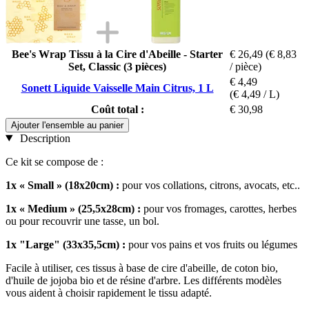
Bee's Wrap Tissu à la Cire d'Abeille - Starter
€ 26,49
(€ 8,83
Set, Classic (3 pièces)
/ pièce)
€ 4,49
Sonett Liquide Vaisselle Main Citrus, 1 L
(€ 4,49 / L)
Coût total :
€ 30,98
Ajouter l'ensemble au panier
Description
Ce kit se compose de :
1x « Small » (18x20cm) :
pour vos collations, citrons, avocats, etc..
1x « Medium » (25,5x28cm) :
pour vos fromages, carottes, herbes
ou pour recouvrir une tasse, un bol.
1x "Large" (33x35,5cm) :
pour vos pains et vos fruits ou légumes
Facile à utiliser, ces tissus à base de cire d'abeille, de coton bio,
d'huile de jojoba bio et de résine d'arbre. Les différents modèles
vous aident à choisir rapidement le tissu adapté.