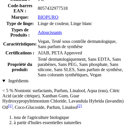
Code-barres
8057432977518
EAN :
Marque:
BIOPURO
Type de linge:
Linge de couleur, Linge blanc
Types de
Adoucissants
Produits :
Vegan, Testé sous contrôle dermatologique,
Caractéristiques:
Sans parfum de synthèse
Certifications :
AIAB, PETA Approved
Testé dermatologiquement, Sans EDTA, Sans
Propriété du
parabènes, Sans PEG, Sans phosphate, Sans
produit:
silicone, Sans SLES, Sans parfum de synthèse,
Sans colorants synthétiques, Vegan
Ingrédients
< 5 % Nonionic surfactants, Parfum, Linalool, Aqua (eau), Citric
Acid (acide citrique), Xanthan Gum, Guar
Hydroxypropyltrimonium Chloride, Lavandula Hybrida (lavandin)
[1]
[2]
Oil
, Coco-Glucoside, Parfum, Linalool
issu de l'agriculture biologique
à partir d'huiles essentielles naturelles