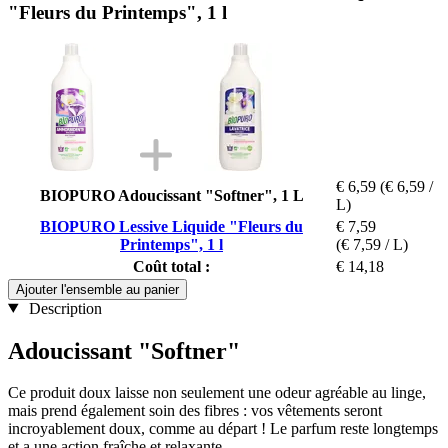
"Fleurs du Printemps", 1 l
€ 6,59
(€ 6,59 /
BIOPURO Adoucissant "Softner", 1 L
L)
BIOPURO Lessive Liquide "Fleurs du
€ 7,59
Printemps", 1 l
(€ 7,59 / L)
Coût total :
€ 14,18
Ajouter l'ensemble au panier
Description
Adoucissant "Softner"
Ce produit doux laisse non seulement une odeur agréable au linge,
mais prend également soin des fibres : vos vêtements seront
incroyablement doux, comme au départ ! Le parfum reste longtemps
et a une action fraîche et relaxante.