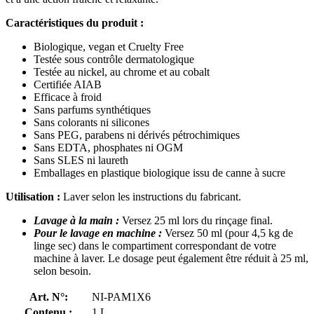
Caractéristiques du produit :​​​
Biologique, vegan et Cruelty Free
Testée sous contrôle dermatologique
Testée au nickel, au chrome et au cobalt
Certifiée AIAB
Efficace à froid
Sans parfums synthétiques
Sans colorants ni silicones
Sans PEG, parabens ni dérivés pétrochimiques
Sans EDTA, phosphates ni OGM
Sans SLES ni laureth
Emballages en plastique biologique issu de canne à sucre
Utilisation :
Laver selon les instructions du fabricant.
Lavage à la main :
Versez 25 ml lors du rinçage final.
Pour le lavage en machine​ :
Versez 50 ml (pour 4,5 kg de
linge sec) dans le compartiment correspondant de votre
machine à laver. Le dosage peut également être réduit à 25 ml,
selon besoin.
Art. N°:
NI-PAM1X6
Contenu :
1 L