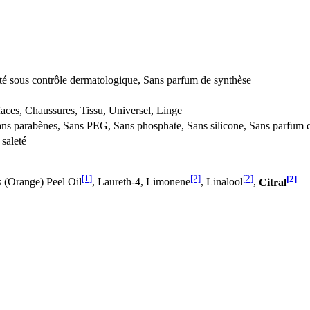
té sous contrôle dermatologique, Sans parfum de synthèse
faces, Chaussures, Tissu, Universel, Linge
ans parabènes, Sans PEG, Sans phosphate, Sans silicone, Sans parfum d
 saleté
[1]
[2]
[2]
[2]
s (Orange) Peel Oil
, Laureth-4, Limonene
, Linalool
,
Citral