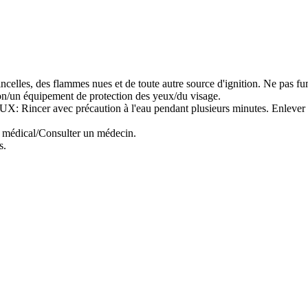
tincelles, des flammes nues et de toute autre source d'ignition. Ne pas fu
ion/un équipement de protection des yeux/du visage.
ec précaution à l'eau pendant plusieurs minutes. Enlever les lentil
s médical/Consulter un médecin.
s.