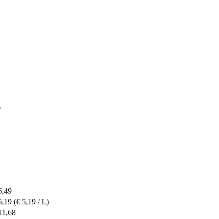
L
6,49
5,19
(€ 5,19 / L)
11,68