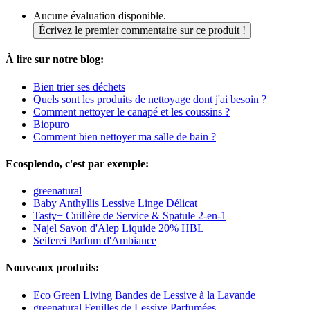
Aucune évaluation disponible.
Écrivez le premier commentaire sur ce produit !
À lire sur notre blog:
Bien trier ses déchets
Quels sont les produits de nettoyage dont j'ai besoin ?
Comment nettoyer le canapé et les coussins ?
Biopuro
Comment bien nettoyer ma salle de bain ?
Ecosplendo, c'est par exemple:
greenatural
Baby Anthyllis Lessive Linge Délicat
Tasty+ Cuillère de Service & Spatule 2-en-1
Najel Savon d'Alep Liquide 20% HBL
Seiferei Parfum d'Ambiance
Nouveaux produits:
Eco Green Living Bandes de Lessive à la Lavande
greenatural Feuilles de Lessive Parfumées