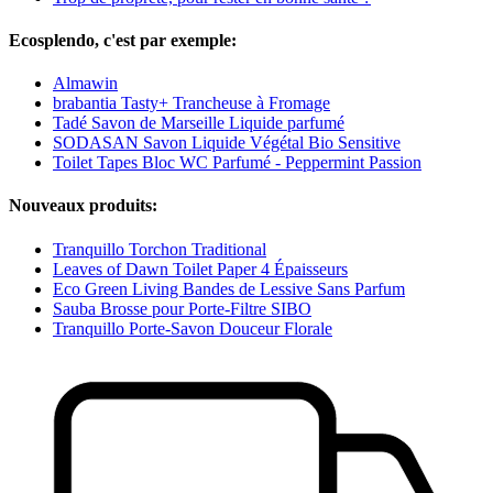
Ecosplendo, c'est par exemple:
Almawin
brabantia Tasty+ Trancheuse à Fromage
Tadé Savon de Marseille Liquide parfumé
SODASAN Savon Liquide Végétal Bio Sensitive
Toilet Tapes Bloc WC Parfumé - Peppermint Passion
Nouveaux produits:
Tranquillo Torchon Traditional
Leaves of Dawn Toilet Paper 4 Épaisseurs
Eco Green Living Bandes de Lessive Sans Parfum
Sauba Brosse pour Porte-Filtre SIBO
Tranquillo Porte-Savon Douceur Florale