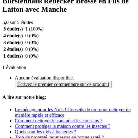
Bürstenhaus Redecker Brosse en Fils de
Laiton avec Manche
5,0
sur 5 étoiles
5 étoile(s)
1
(100%)
4 étoile(s)
0
(0%)
3 étoile(s)
0
(0%)
2 étoile(s)
0
(0%)
1 étoile(s)
0
(0%)
1
évaluation
Aucune évaluation disponible.
Écrivez le premier commentaire sur ce produit !
À lire sur notre blog:
Le ménage pour les Nuls ! Conseils de pro pour nettoyer de
manière rapide et efficace
Comment nettoyer le canapé et les coussins ?
Comment protéger la maison contre les insectes ?
Quels sont les nids à bactéries ?
Trop de propreté, pour rester en bonne santé ?