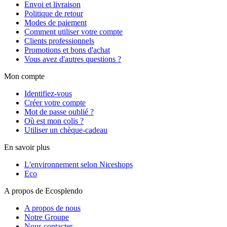
Envoi et livraison
Politique de retour
Modes de paiement
Comment utiliser votre compte
Clients professionnels
Promotions et bons d'achat
Vous avez d'autres questions ?
Mon compte
Identifiez-vous
Créer votre compte
Mot de passe oublié ?
Où est mon colis ?
Utiliser un chèque-cadeau
En savoir plus
L'environnement selon Niceshops
Eco
A propos de Ecosplendo
A propos de nous
Notre Groupe
Nous contacter