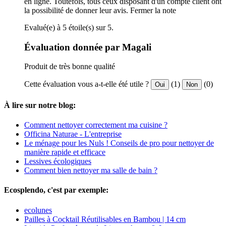
en ligne. Toutefois, tous ceux disposant d'un compte client ont
la possibilité de donner leur avis.
Fermer la note
Evalué(e) à 5 étoile(s) sur 5.
Évaluation donnée par Magali
Produit de très bonne qualité
Cette évaluation vous a-t-elle été utile ?
(1)
(0)
Oui
Non
À lire sur notre blog:
Comment nettoyer correctement ma cuisine ?
Officina Naturae - L'entreprise
Le ménage pour les Nuls ! Conseils de pro pour nettoyer de
manière rapide et efficace
Lessives écologiques
Comment bien nettoyer ma salle de bain ?
Ecosplendo, c'est par exemple:
ecolunes
Pailles à Cocktail Réutilisables en Bambou | 14 cm