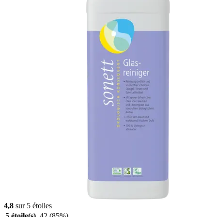
4,8
sur 5 étoiles
5 étoile(s)
42
(85%)