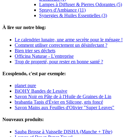
Lampes à Diffuser & Pierres Odorantes (5)
Sprays d'Ambiance (11)
Synergies & Huiles Essentielles (3)
À lire sur notre blog:
Le calendrier lunaire, une arme secrète pour le ménage !
Comment utiliser correctement un désinfectant ?
Bien trier ses déchets
Officina Naturae - L'entreprise
Trop de propreté, pour rester en bonne santé ?
Ecosplendo, c'est par exemple:
planet pure
BiOHY Bandes de Lessive
Savon Noir en Pâte de à l'Huile de Graines de Lin
brabantia Tapis d'Évier en Silicone, gris foncé
Savon Mains aux Feuilles d'Olivier "Super Leaves"
Nouveaux produits:
Sauba Brosse à Vaisselle DISHA (Manche + Tête)