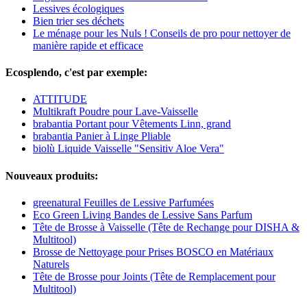
Lessives écologiques
Bien trier ses déchets
Le ménage pour les Nuls ! Conseils de pro pour nettoyer de
manière rapide et efficace
Ecosplendo, c'est par exemple:
ATTITUDE
Multikraft Poudre pour Lave-Vaisselle
brabantia Portant pour Vêtements Linn, grand
brabantia Panier à Linge Pliable
biolù Liquide Vaisselle "Sensitiv Aloe Vera"
Nouveaux produits:
greenatural Feuilles de Lessive Parfumées
Eco Green Living Bandes de Lessive Sans Parfum
Tête de Brosse à Vaisselle (Tête de Rechange pour DISHA &
Multitool)
Brosse de Nettoyage pour Prises BOSCO en Matériaux
Naturels
Tête de Brosse pour Joints (Tête de Remplacement pour
Multitool)