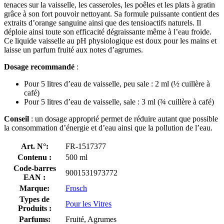
tenaces sur la vaisselle, les casseroles, les poêles et les plats à gratin
grâce à son fort pouvoir nettoyant. Sa formule puissante contient des
extraits d’orange sanguine ainsi que des tensioactifs naturels. Il
déploie ainsi toute son efficacité dégraissante même à l’eau froide.
Ce liquide vaisselle au pH physiologique est doux pour les mains et
laisse un parfum fruité aux notes d’agrumes.
Dosage recommandé
:
Pour 5 litres d’eau de vaisselle, peu sale : 2 ml (½ cuillère à
café)
Pour 5 litres d’eau de vaisselle, sale : 3 ml (¾ cuillère à café)
Conseil
: un dosage approprié permet de réduire autant que possible
la consommation d’énergie et d’eau ainsi que la pollution de l’eau.
Art. N°:
FR-1517377
Contenu :
500 ml
Code-barres
9001531973772
EAN :
Marque:
Frosch
Types de
Pour les Vitres
Produits :
Parfums:
Fruité, Agrumes