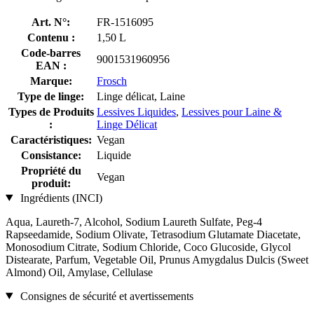
Art. N°:
FR-1516095
Contenu :
1,50 L
Code-barres
9001531960956
EAN :
Marque:
Frosch
Type de linge:
Linge délicat, Laine
Types de Produits
Lessives Liquides
,
Lessives pour Laine &
:
Linge Délicat
Caractéristiques:
Vegan
Consistance:
Liquide
Propriété du
Vegan
produit:
Ingrédients (INCI)
Aqua, Laureth-7, Alcohol, Sodium Laureth Sulfate, Peg-4
Rapseedamide, Sodium Olivate, Tetrasodium Glutamate Diacetate,
Monosodium Citrate, Sodium Chloride, Coco Glucoside, Glycol
Distearate, Parfum, Vegetable Oil, Prunus Amygdalus Dulcis (Sweet
Almond) Oil, Amylase, Cellulase
Consignes de sécurité et avertissements