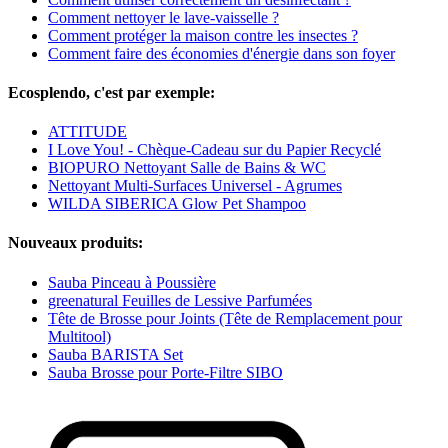
Comment nettoyer le lave-vaisselle ?
Comment protéger la maison contre les insectes ?
Comment faire des économies d'énergie dans son foyer
Ecosplendo, c'est par exemple:
ATTITUDE
I Love You! - Chèque-Cadeau sur du Papier Recyclé
BIOPURO Nettoyant Salle de Bains & WC
Nettoyant Multi-Surfaces Universel - Agrumes
WILDA SIBERICA Glow Pet Shampoo
Nouveaux produits:
Sauba Pinceau à Poussière
greenatural Feuilles de Lessive Parfumées
Tête de Brosse pour Joints (Tête de Remplacement pour
Multitool)
Sauba BARISTA Set
Sauba Brosse pour Porte-Filtre SIBO