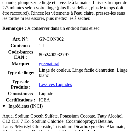
chaude, plongez-y le linge et lavez-le à la mains. Laissez tremper de
2-3 minutes selon votre linge (plus il est délicat, plus le temps doit
être raccourci). Rincez les vêtements à l'eau claire, pressez-les sans
les tordre ni les essorer, puis mettez-les à sécher.
Remarque :
A conserver dans un endroit frais et sec
Art. N°:
GP-CON002
Contenu :
1 L
Code-barres
8052400932797
EAN :
Marque:
greenatural
Linge de couleur, Linge facile d'entretien, Linge
Type de linge:
blanc
Types de
Lessives Liquides
Produits :
Consistance:
Liquide
Certifications :
ICEA
Ingrédients (INCI)
Aqua, Sodium Coceth Sulfate, Potassium Cocoate, Fatty Alcohol
C12-C18 7 Eo, Sodium Chloride, Cocamidopropyl Betaine,
Lauryl/Myristyl Glucoside, Trisodium Dicarboxymethyl Alaninate,