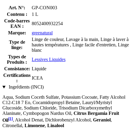
Art. N°:
GP-CON003
Contenu :
1 L
Code-barres
8052400932254
EAN :
Marque:
greenatural
Linge de couleur, Lavage à la main, Linge à laver à
Type de
hautes températures , Linge facile d'entretien, Linge
linge:
blanc
Types de
Lessives Liquides
Produits :
Consistance:
Liquide
Certifications
ICEA
:
Ingrédients (INCI)
Aqua, Sodium Coceth Sulfate, Potassium Cocoate, Fatty Alcohol
C12-C18 7 Eo, Cocamidopropyl Betaine, Lauryl/Myristyl
Glucoside, Sodium Chloride, Trisodium Dicarboxymethyl
Alaninate, Cymbopogon Nardus Oil,
Citrus Bergamia Fruit
[1]
Oil
, Alcohol Denat, Dichlorobenzyl Alcohol,
Geraniol
,
Citronellal,
Limonene
,
Linalool