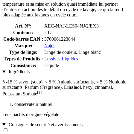
température et sa mise en solution quasi immédiate lui permet
d’entrer en action dès le début du cycle de lavage, ce qui la rend
plus adaptée aux lavages en cycle court.
Art. N°:
XEC-NAJ-LES04NJ/2/EX3
Contenu :
2 L
Code-barres EAN :
3760061223844
Marque:
Najel
Type de linge:
Linge de couleur, Linge blanc
Types de Produits :
Lessives Liquides
Consistance:
Liquide
Ingrédients
5 -15 % savon (soap), < 5 % Anionic surfactants, < 5 % Nonionic
surfactants, Parfum (Fragrance),
Linalool
, hexyl cinnamal,
[1]
Potassium Sorbate
conservateur naturel
Tensioactifs d'origine végétale
Consignes de sécurité et avertissements