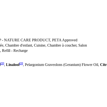
 NCP - NATURE CARE PRODUCT, PETA Approved
ntrée, Chambre d'enfant, Cuisine, Chambre à coucher, Salon
, Refill - Recharge
[2]
[2]
l
,
Linalool
, Pelargonium Graveolons (Geranium) Flower Oil,
Citr