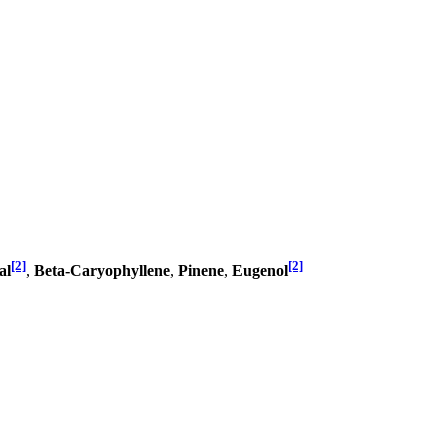
[2]
[2]
al
,
Beta-Caryophyllene
,
Pinene
,
Eugenol