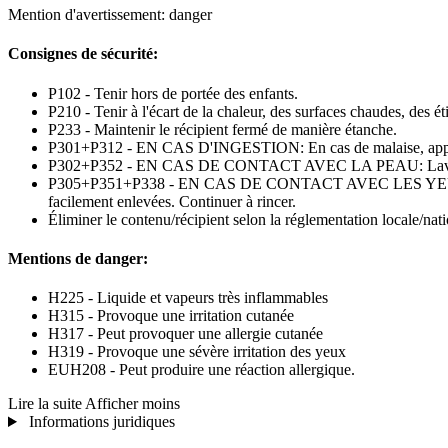
Mention d'avertissement: danger
Consignes de sécurité:
P102 - Tenir hors de portée des enfants.
P210 - Tenir à l'écart de la chaleur, des surfaces chaudes, des é
P233 - Maintenir le récipient fermé de manière étanche.
P301+P312 - EN CAS D'INGESTION: En cas de malaise, a
P302+P352 - EN CAS DE CONTACT AVEC LA PEAU: Laver 
P305+P351+P338 - EN CAS DE CONTACT AVEC LES YEUX: Rincer av
facilement enlevées. Continuer à rincer.
Éliminer le contenu/récipient selon la réglementation locale/nat
Mentions de danger:
H225 - Liquide et vapeurs très inflammables
H315 - Provoque une irritation cutanée
H317 - Peut provoquer une allergie cutanée
H319 - Provoque une sévère irritation des yeux
EUH208 - Peut produire une réaction allergique.
Lire la suite
Afficher moins
Informations juridiques