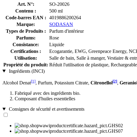
Art. N°:
SO-20026
Contenu :
500 ml
Code-barres EAN :
4019886200264
Marque:
SODASAN
Types de Produits :
Parfum d'intérieur
Parfums:
Rose
Consistance:
Liquide
Certifications :
Ecogarantie, EWG, Greenpeace Energy,
Utilisation:
Salle de bain, Salle à manger, Vestiaire & e
Propriété du produit:
Réduit l'utilisation de plastique, Rechargeable
Ingrédients (INCI)
[1]
[2]
Alcohol Denat
, Parfum, Potassium Citrate,
Citronellol
,
Geranio
Fabriqué avec des ingrédients bio.
Composant d'huiles essentielles
Consignes de sécurité et avertissements