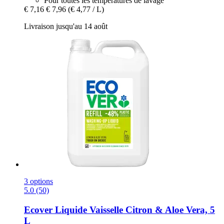
Pour toutes les températures de lavage
€ 7,16
€ 7,96
(€ 4,77 / L)
Livraison jusqu'au 14 août
3 options
5.0 (50)
Ecover
Liquide Vaisselle Citron & Aloe Vera, 5
L