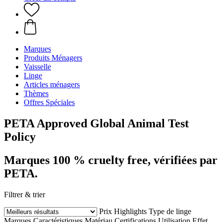
Marques
Produits Ménagers
Vaisselle
Linge
Articles ménagers
Thèmes
Offres Spéciales
PETA Approved Global Animal Test
Policy
Marques 100 % cruelty free, vérifiées par
PETA.
Filtrer & trier
Prix
Highlights
Type de linge
Marques
Caractéristiques
Matériau
Certifications
Utilisation
Effet