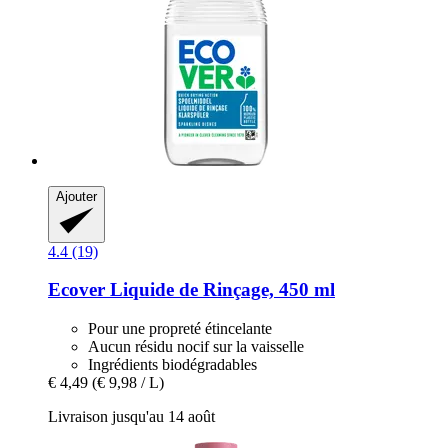
Ajouter
4.4 (19)
Ecover
Liquide de Rinçage, 450 ml
Pour une propreté étincelante
Aucun résidu nocif sur la vaisselle
Ingrédients biodégradables
€ 4,49
(€ 9,98 / L)
Livraison jusqu'au 14 août