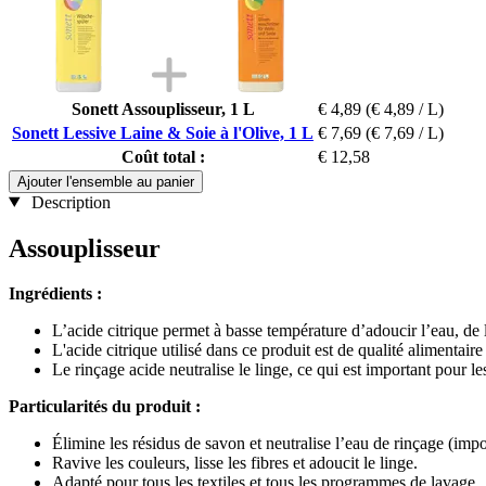
Sonett Assouplisseur, 1 L
€ 4,89
(€ 4,89 / L)
Sonett Lessive Laine & Soie à l'Olive, 1 L
€ 7,69
(€ 7,69 / L)
Coût total :
€ 12,58
Ajouter l'ensemble au panier
Description
Assouplisseur
Ingrédients :
L’acide citrique permet à basse température d’adoucir l’eau, de l
L'acide citrique utilisé dans ce produit est de qualité alimentai
Le rinçage acide neutralise le linge, ce qui est important pour le
Particularités du produit​ :
Élimine les résidus de savon et neutralise l’eau de rinçage (impo
Ravive les couleurs, lisse les fibres et adoucit le linge.
Adapté pour tous les textiles et tous les programmes de lavage.