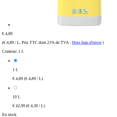
€ 4,89
(
€ 4,89 / L
, Prix TTC dont 21% de TVA
-
Hors frais d'envoi
)
Contenu:
1 L
1 L
€ 4,89
(€ 4,89 / L)
10 L
€ 42,99
(€ 4,30 / L)
En stock