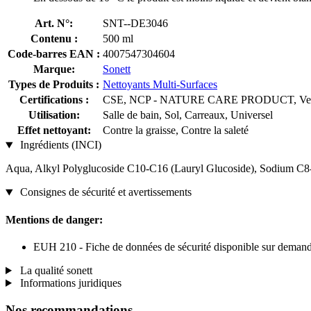
Art. N°:
SNT--DE3046
Contenu :
500 ml
Code-barres EAN :
4007547304604
Marque:
Sonett
Types de Produits :
Nettoyants Multi-Surfaces
Certifications :
CSE, NCP - NATURE CARE PRODUCT, Vega
Utilisation:
Salle de bain, Sol, Carreaux, Universel
Effet nettoyant:
Contre la graisse, Contre la saleté
Ingrédients (INCI)
Aqua, Alkyl Polyglucoside C10-C16 (Lauryl Glucoside), Sodium C8-C
Consignes de sécurité et avertissements
Mentions de danger:
EUH 210 - Fiche de données de sécurité disponible sur demand
La qualité sonett
Informations juridiques
Nos recommandations