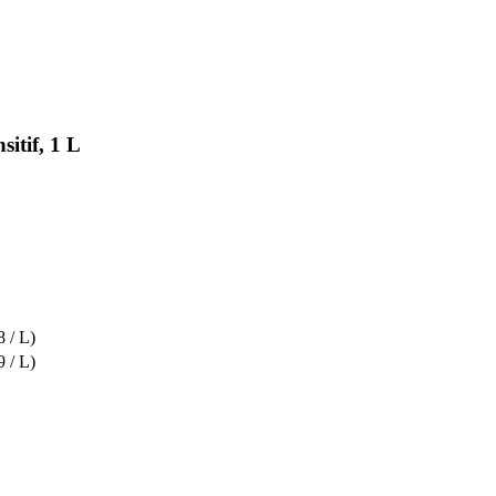
itif, 1 L
8 / L)
9 / L)