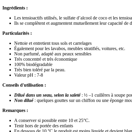
Ingrédients :
Les tensioactifs utilisés, le sulfate d’alcool de coco et les tens
Ils se complètent et augmentent mutuellement leur capacité de dis
Particularités :
Nettoie et entretient tous sols et carrelages
Également pour les lavabos, meubles stratifiés, voitures, etc.
Non parfumé, adapté aux peaux sensibles
Très concentré et très économique
100% biodégradable
Très bien toléré par la peau.
Valeur pH : 7-8
Conseils d'utilisation :
Dilué dans un seau, selon la saleté
: ½ –1 cuillères à soupe po
Non dilué
: quelques gouttes sur un chiffon ou une éponge mou
Remarques :
A conserver si possible entre 10 et 25°C.
Tenir hors de portée des enfants
En dessous de 10 °C le produit est moins liquide et devient blanc.