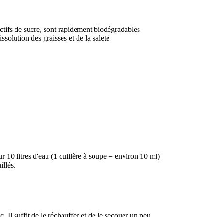
ioactifs de sucre, sont rapidement biodégradables
solution des graisses et de la saleté
ur 10 litres d'eau (1 cuillère à soupe = environ 10 ml)
illés.
 Il suffit de le réchauffer et de le secouer un peu.