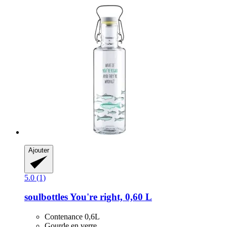
Ajouter
5.0 (1)
soulbottles
You're right, 0,60 L
Contenance 0,6L
Gourde en verre