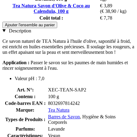
Tea Natura Savon d'Olive & Coco au
€ 3,89
Calendula, 100 g
(€ 38,90 / kg)
Coût total :
€ 7,78
Ajouter l'ensemble au panier
Description
Ce savon naturel de TEA Natura à l'huile d'olive, saponifié à froid,
est enrichi en huiles essentielles précieuses. Il soulage les rougeurs, a
un effet apaisant sur la peau et sent merveilleusement bon !
Application :
Passer le savon sur les paumes de main humides et
rincer soigneusement à l'eau.
Valeur pH : 7,0
Art. N°:
XEC-TEAN-SAP2
Contenu :
100 g
Code-barres EAN :
8032697814242
Marque:
Tea Natura
Barres de Savon
, Hygiène & Soins
Types de Produits :
Corporels
Parfums:
Lavande
Caractéristiques:
Vegan