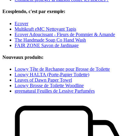
Ecosplendo, c'est par exemple:
Ecover
Multikraft eMC Nettoyant Tapis
Ecover Adoucissant - Fleurs de Pommier & Amande
The Handmade Soap Co Hand Wash
FAIR ZONE Savon de Jardinage
Nouveaux produits:
Loowy Tête de Rechange pour Brosse de Toilette
Loowy HALTA (Porte-Papier Toilette)
Leaves of Dawn Paper Towel
Loowy Brosse de Toilette Woodline
greenatural Feuilles de Lessive Parfumées