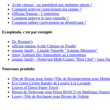
Acide citrique - un ingrédient aux multiples talents !
Comment nettoyer correctement ma cuisine ?
Officina Naturae - L'entreprise
Comment nettoyer le lave-vaisselle ?
Comment utiliser correctement un désinfectant ?
Ecosplendo, c'est par exemple:
Dr. Bronner's
officina naturae Acide Citrique en Poudre
organic family - Liquide Vaisselle "Autumn Memories"
Spray Ambiant Bio Atmosphère au Lemongrass
organic family - Nettoyant Multi-Usages "Best Chef" | Sans P
Nouveaux produits:
Tête de Brosse pour Joints (Tête de Remplacement pour Multit
Eco Green Living Bandes de Lessive à la Lavande
Leaves of Dawn Paper Towel
Brosse de Nettoyage pour Prises BOSCO en Matériaux Nature
Loowy Tête de Rechange pour Brosse de Toilette