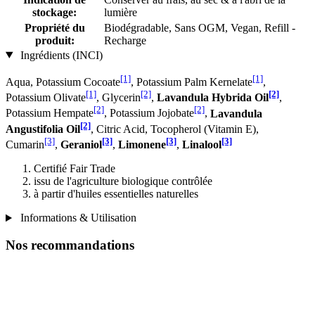
stockage:
lumière
Propriété du
Biodégradable, Sans OGM, Vegan, Refill -
produit:
Recharge
Ingrédients (INCI)
[1]
[1]
Aqua, Potassium Cocoate
, Potassium Palm Kernelate
,
[1]
[2]
[2]
Potassium Olivate
, Glycerin
,
Lavandula Hybrida Oil
,
[2]
[2]
Potassium Hempate
, Potassium Jo­jobate
,
Lavandula
[2]
Angustifolia Oil
, Citric Acid, Tocopherol (Vitamin E),
[3]
[3]
[3]
[3]
Cumarin
,
Geraniol
,
Limonene
,
Linalool
Certifié Fair Trade
issu de l'agriculture biologique contrôlée
à partir d'huiles essentielles naturelles
Informations & Utilisation
Nos recommandations