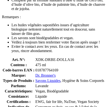
Complété par sa formule standard à base d’huile de coco bio,
d’huile d’olive bio, d’huile de palmiste bio, d’huile de chanvre
et de jojoba.
Remarques :
Les huiles végétales saponifiées issues d’agriculture
biologique nettoient naturellement tout en douceur, sans
laisser de film gras.
Les savons sont biodégradables et vegan.
Veillez à toujours bien renfermer votre flacon après usage !
Eviter le contact avec les yeux. En cas de contact avec les
yeux, rincer abondamment.
Art. N°:
XDK-DRBE-DOLLA16
Contenu :
475 ml
Code-barres EAN :
018787764169
Marque:
Dr. Bronner's
Types de Produits :
Savons Liquides
, Hygiène & Soins Corporels
Parfums:
Lavande
Caractéristiques:
Vegan, Biodégradable
Consistance:
Liquide
Certifications :
EWG, fair for life, NaTrue, Vegan Society
Indication de
Conserver au frais, au sec & à l'abri de la