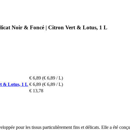
icat Noir & Foncé | Citron Vert & Lotus, 1 L
€ 6,89
(€ 6,89 / L)
t & Lotus, 1 L
€ 6,89
(€ 6,89 / L)
€ 13,78
ppée pour les tissus particulièrement fins et délicats. Elle a été conçue