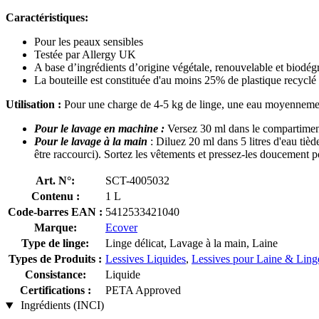
Caractéristiques:
Pour les peaux sensibles
Testée par Allergy UK
A base d’ingrédients d’origine végétale, renouvelable et biodég
La bouteille est constituée d'au moins 25% de plastique recycl
Utilisation :
Pour une charge de 4-5 kg de linge, une eau moyennement 
Pour le lavage en machine​ :
Versez 30 ml dans le compartiment 
Pour le lavage à la main
: Diluez 20 ml dans 5 litres d'eau tièd
être raccourci). Sortez les vêtements et pressez-les doucement pou
Art. N°:
SCT-4005032
Contenu :
1 L
Code-barres EAN :
5412533421040
Marque:
Ecover
Type de linge:
Linge délicat, Lavage à la main, Laine
Types de Produits :
Lessives Liquides
,
Lessives pour Laine & Ling
Consistance:
Liquide
Certifications :
PETA Approved
Ingrédients (INCI)