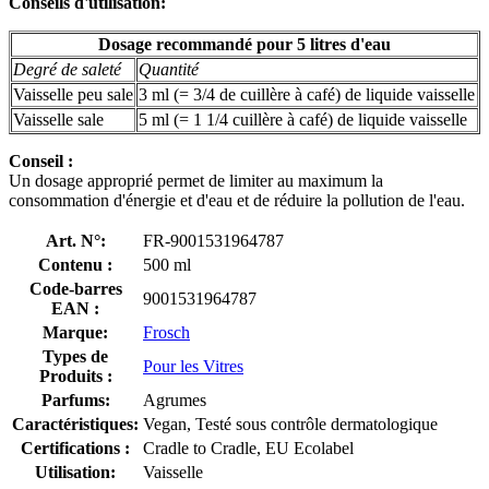
Conseils d'utilisation:
Dosage recommandé pour 5 litres d'eau
Degré de saleté
Quantité
Vaisselle peu sale
3 ml (= 3/4 de cuillère à café) de liquide vaisselle
Vaisselle sale
5 ml (= 1 1/4 cuillère à café) de liquide vaisselle
Conseil :
Un dosage approprié permet de limiter au maximum la
consommation d'énergie et d'eau et de réduire la pollution de l'eau.
Art. N°:
FR-9001531964787
Contenu :
500 ml
Code-barres
9001531964787
EAN :
Marque:
Frosch
Types de
Pour les Vitres
Produits :
Parfums:
Agrumes
Caractéristiques:
Vegan, Testé sous contrôle dermatologique
Certifications :
Cradle to Cradle, EU Ecolabel
Utilisation:
Vaisselle