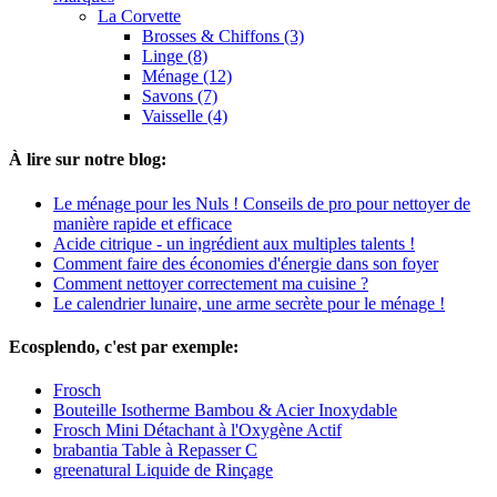
La Corvette
Brosses & Chiffons (3)
Linge (8)
Ménage (12)
Savons (7)
Vaisselle (4)
À lire sur notre blog:
Le ménage pour les Nuls ! Conseils de pro pour nettoyer de
manière rapide et efficace
Acide citrique - un ingrédient aux multiples talents !
Comment faire des économies d'énergie dans son foyer
Comment nettoyer correctement ma cuisine ?
Le calendrier lunaire, une arme secrète pour le ménage !
Ecosplendo, c'est par exemple:
Frosch
Bouteille Isotherme Bambou & Acier Inoxydable
Frosch Mini Détachant à l'Oxygène Actif
brabantia Table à Repasser C
greenatural Liquide de Rinçage