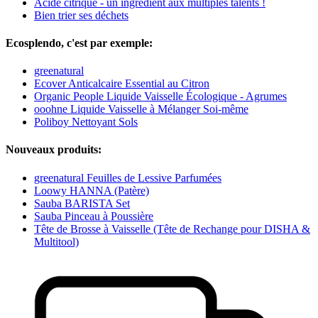
Acide citrique - un ingrédient aux multiples talents !
Bien trier ses déchets
Ecosplendo, c'est par exemple:
greenatural
Ecover Anticalcaire Essential au Citron
Organic People Liquide Vaisselle Écologique - Agrumes
ooohne Liquide Vaisselle à Mélanger Soi-même
Poliboy Nettoyant Sols
Nouveaux produits:
greenatural Feuilles de Lessive Parfumées
Loowy HANNA (Patère)
Sauba BARISTA Set
Sauba Pinceau à Poussière
Tête de Brosse à Vaisselle (Tête de Rechange pour DISHA &
Multitool)