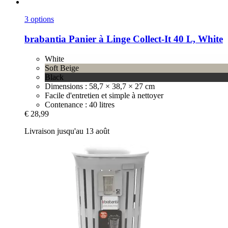
3 options
brabantia
Panier à Linge Collect-​It 40 L, White
White
Soft Beige
Black
Dimensions : 58,7 × 38,7 × 27 cm
Facile d'entretien et simple à nettoyer
Contenance : 40 litres
€ 28,99
Livraison jusqu'au 13 août