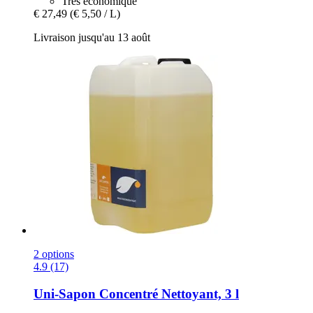
Très économique
€ 27,49
(€ 5,50 / L)
Livraison jusqu'au 13 août
2 options
4.9 (17)
Uni-Sapon
Concentré Nettoyant, 3 l