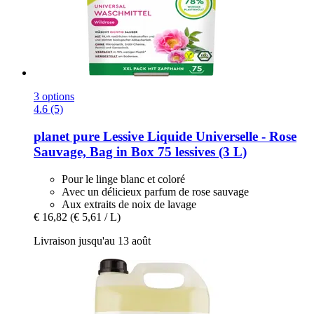
3 options
4.6 (5)
planet pure
Lessive Liquide Universelle -​ Rose
Sauvage, Bag in Box 75 lessives (3 L)
Pour le linge blanc et coloré
Avec un délicieux parfum de rose sauvage
Aux extraits de noix de lavage
€ 16,82
(€ 5,61 / L)
Livraison jusqu'au 13 août