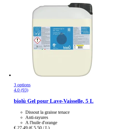
3 options
4.0 (93)
biolù
Gel pour Lave-​Vaisselle, 5 L
Dissout la graisse tenace
Anti-rayures
A l'huile d'orange
€ 27,49
(€ 5,50 / L)