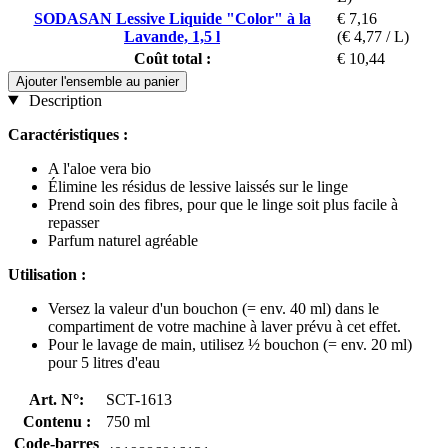
SODASAN Lessive Liquide "Color" à la
€ 7,16
Lavande, 1,5 l
(€ 4,77 / L)
Coût total :
€ 10,44
Ajouter l'ensemble au panier
Description
Caractéristiques :
A l'aloe vera bio
Élimine les résidus de lessive laissés sur le linge
Prend soin des fibres, pour que le linge soit plus facile à
repasser
Parfum naturel agréable
Utilisation :
Versez la valeur d'un bouchon (= env. 40 ml) dans le
compartiment de votre machine à laver prévu à cet effet.
Pour le lavage de main, utilisez ½ bouchon (= env. 20 ml)
pour 5 litres d'eau
Art. N°:
SCT-1613
Contenu :
750 ml
Code-barres