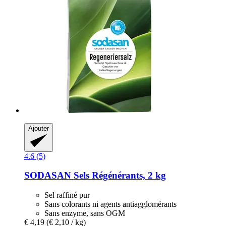
Ajouter
4.6 (5)
SODASAN
Sels Régénérants, 2 kg
Sel raffiné pur
Sans colorants ni agents antiagglomérants
Sans enzyme, sans OGM
€ 4,19
(€ 2,10 / kg)