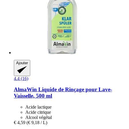
Ajouter
4.4 (16)
AlmaWin
Liquide de Rinçage pour Lave-​
Vaisselle, 500 ml
Acide lactique
Acide citrique
Alcool végétal
€ 4,59
(€ 9,18 / L)