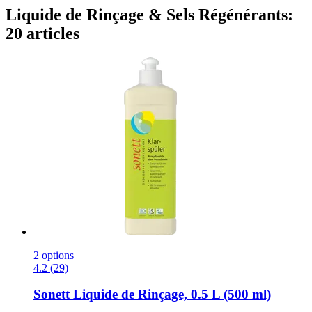
Liquide de Rinçage & Sels Régénérants:
20 articles
2 options
4.2 (29)
Sonett
Liquide de Rinçage, 0.5 L (500 ml)