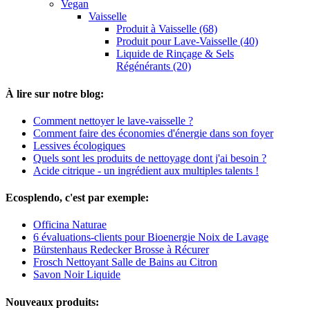
Vegan
Vaisselle
Produit à Vaisselle (68)
Produit pour Lave-Vaisselle (40)
Liquide de Rinçage & Sels
Régénérants (20)
À lire sur notre blog:
Comment nettoyer le lave-vaisselle ?
Comment faire des économies d'énergie dans son foyer
Lessives écologiques
Quels sont les produits de nettoyage dont j'ai besoin ?
Acide citrique - un ingrédient aux multiples talents !
Ecosplendo, c'est par exemple:
Officina Naturae
6 évaluations-clients pour Bioenergie Noix de Lavage
Bürstenhaus Redecker Brosse à Récurer
Frosch Nettoyant Salle de Bains au Citron
Savon Noir Liquide
Nouveaux produits: