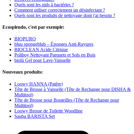
Quels sont les nids à bactéries ?
Comment utiliser correctement un désinfectant ?
Quels sont les produits de nettoyage dont j'ai besoin ?
Ecosplendo, c'est par exemple:
BIOPURO
bluu spongeblub – Éponges Anti-Rayures
BIOCLEAN Acide Citrique
Poliboy Nettoyant Parquets et Sols en Bois
biolù Gel pour Lave-Vaisselle
Nouveaux produits:
Loowy HANNA (Patère)
Tête de Brosse à Vaisselle (Tête de Rechange pour DISHA &
Multitool)
Tête de Brosse pour Bouteilles (Tête de Rechange pour
Multitool)
Loowy Brosse de Toilette Woodline
Sauba BARISTA Set