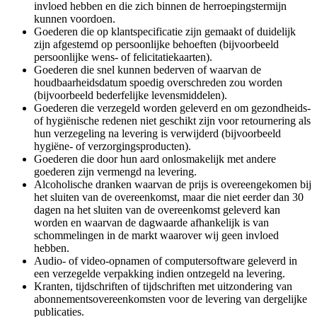
invloed hebben en die zich binnen de herroepingstermijn
kunnen voordoen.
Goederen die op klantspecificatie zijn gemaakt of duidelijk
zijn afgestemd op persoonlijke behoeften (bijvoorbeeld
persoonlijke wens- of felicitatiekaarten).
Goederen die snel kunnen bederven of waarvan de
houdbaarheidsdatum spoedig overschreden zou worden
(bijvoorbeeld bederfelijke levensmiddelen).
Goederen die verzegeld worden geleverd en om gezondheids-
of hygiënische redenen niet geschikt zijn voor retournering als
hun verzegeling na levering is verwijderd (bijvoorbeeld
hygiëne- of verzorgingsproducten).
Goederen die door hun aard onlosmakelijk met andere
goederen zijn vermengd na levering.
Alcoholische dranken waarvan de prijs is overeengekomen bij
het sluiten van de overeenkomst, maar die niet eerder dan 30
dagen na het sluiten van de overeenkomst geleverd kan
worden en waarvan de dagwaarde afhankelijk is van
schommelingen in de markt waarover wij geen invloed
hebben.
Audio- of video-opnamen of computersoftware geleverd in
een verzegelde verpakking indien ontzegeld na levering.
Kranten, tijdschriften of tijdschriften met uitzondering van
abonnementsovereenkomsten voor de levering van dergelijke
publicaties.