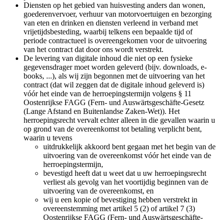
Diensten op het gebied van huisvesting anders dan wonen,
goederenvervoer, verhuur van motorvoertuigen en bezorging
van eten en drinken en diensten verleend in verband met
vrijetijdsbesteding, waarbij telkens een bepaalde tijd of
periode contractueel is overeengekomen voor de uitvoering
van het contract dat door ons wordt verstrekt.
De levering van digitale inhoud die niet op een fysieke
gegevensdrager moet worden geleverd (bijv. downloads, e-
books, ...), als wij zijn begonnen met de uitvoering van het
contract (dat wil zeggen dat de digitale inhoud geleverd is)
vóór het einde van de herroepingstermijn volgens § 11
Oostenrijkse FAGG (Fern- und Auswärtsgeschäfte-Gesetz
(Lange Afstand en Buitenlandse Zaken-Wet)). Het
herroepingsrecht vervalt echter alleen in die gevallen waarin u
op grond van de overeenkomst tot betaling verplicht bent,
waarin u tevens
uitdrukkelijk akkoord bent gegaan met het begin van de
uitvoering van de overeenkomst vóór het einde van de
herroepingstermijn,
bevestigd heeft dat u weet dat u uw herroepingsrecht
verliest als gevolg van het voortijdig beginnen van de
uitvoering van de overeenkomst, en
wij u een kopie of bevestiging hebben verstrekt in
overeenstemming met artikel 5 (2) of artikel 7 (3)
Oostenrijkse FAGG (Fern- und Auswärtsgeschäfte-