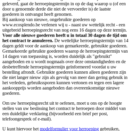
geleverd, gaat de herroepingstermijn in op de dag waarop u (of een
door u genoemde derde die niet de vervoerder is) de laatste
goederen in ontvangst heeft genomen.
Bij aankoop van nieuwe, ongebruikte goederen op
www.ecosplendo.be verlenen wij u - naast uw wettelijk recht - een
uitgebreid herroepingsrecht van nog eens 16 dagen op deze termijn.
Voor alle nieuwe goederen heeft u in totaal 30 dagen de tijd om
het contract te annuleren.
De wettelijke herroepingstermijn van 14
dagen geldt voor de aankoop van gemarkeerde, gebruikte goederen.
Gemarkeerde gebruikte goederen waarop de herroepingstermijn van
14 dagen van toepassing is, worden duidelijk als "gebruikt"
aangeboden en u wordt nogmaals over deze omstandigheden en de
desbetreffende herroepingstermijn geïnformeerd voordat u uw
bestelling afrondt. Gebruikte goederen kunnen alleen goederen zijn
die niet langer nieuw zijn als gevolg van meer dan gering gebruik in
het verleden, gebruikssporen kunnen vertonen en tegen een lagere
aankoopprijs worden aangeboden dan overeenkomstige nieuwe
goederen.
Om uw herroepingsrecht uit te oefenen, moet u ons op de hoogte
stellen van uw beslissing het contract te herroepen door middel van
een duidelijke verklaring (bijvoorbeeld een brief per post,
telefoongesprek of e-mail).
U kunt hiervoor het
modelformulier voor herroeping
gebruiken,