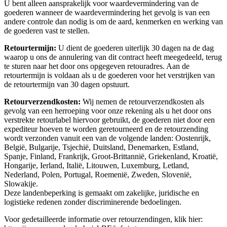
U bent alleen aansprakelijk voor waardevermindering van de
goederen wanneer de waardevermindering het gevolg is van een
andere controle dan nodig is om de aard, kenmerken en werking van
de goederen vast te stellen.
Retourtermijn:
U dient de goederen uiterlijk 30 dagen na de dag
waarop u ons de annulering van dit contract heeft meegedeeld, terug
te sturen naar het door ons opgegeven retouradres. Aan de
retourtermijn is voldaan als u de goederen voor het verstrijken van
de retourtermijn van 30 dagen opstuurt.
Retourverzendkosten:
Wij nemen de retourverzendkosten als
gevolg van een herroeping voor onze rekening als u het door ons
verstrekte retourlabel hiervoor gebruikt, de goederen niet door een
expediteur hoeven te worden geretourneerd en de retourzending
wordt verzonden vanuit een van de volgende landen: Oostenrijk,
België, Bulgarije, Tsjechië, Duitsland, Denemarken, Estland,
Spanje, Finland, Frankrijk, Groot-Brittannië, Griekenland, Kroatië,
Hongarije, Ierland, Italië, Litouwen, Luxemburg, Letland,
Nederland, Polen, Portugal, Roemenië, Zweden, Slovenië,
Slowakije.
Deze landenbeperking is gemaakt om zakelijke, juridische en
logistieke redenen zonder discriminerende bedoelingen.
Voor gedetailleerde informatie over retourzendingen, klik hier: