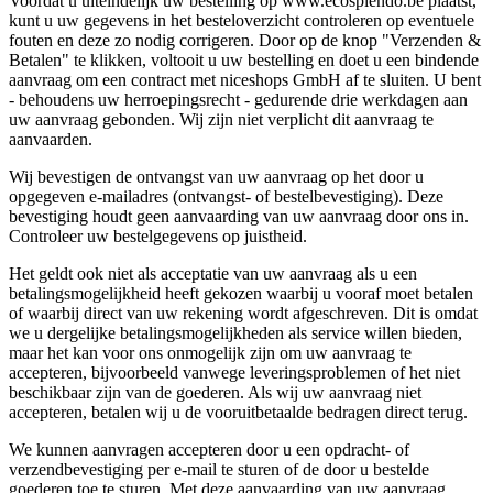
Voordat u uiteindelijk uw bestelling op www.ecosplendo.be plaatst,
kunt u uw gegevens in het besteloverzicht controleren op eventuele
fouten en deze zo nodig corrigeren. Door op de knop "Verzenden &
Betalen" te klikken, voltooit u uw bestelling en doet u een bindende
aanvraag om een contract met niceshops GmbH af te sluiten. U bent
- behoudens uw herroepingsrecht - gedurende drie werkdagen aan
uw aanvraag gebonden. Wij zijn niet verplicht dit aanvraag te
aanvaarden.
Wij bevestigen de ontvangst van uw aanvraag op het door u
opgegeven e-mailadres (ontvangst- of bestelbevestiging). Deze
bevestiging houdt geen aanvaarding van uw aanvraag door ons in.
Controleer uw bestelgegevens op juistheid.
Het geldt ook niet als acceptatie van uw aanvraag als u een
betalingsmogelijkheid heeft gekozen waarbij u vooraf moet betalen
of waarbij direct van uw rekening wordt afgeschreven. Dit is omdat
we u dergelijke betalingsmogelijkheden als service willen bieden,
maar het kan voor ons onmogelijk zijn om uw aanvraag te
accepteren, bijvoorbeeld vanwege leveringsproblemen of het niet
beschikbaar zijn van de goederen. Als wij uw aanvraag niet
accepteren, betalen wij u de vooruitbetaalde bedragen direct terug.
We kunnen aanvragen accepteren door u een opdracht- of
verzendbevestiging per e-mail te sturen of de door u bestelde
goederen toe te sturen. Met deze aanvaarding van uw aanvraag