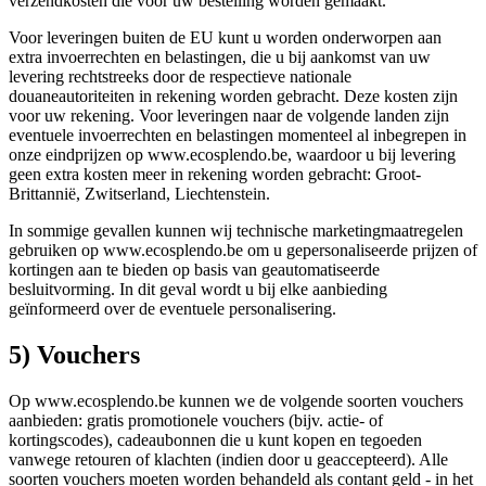
verzendkosten die voor uw bestelling worden gemaakt.
Voor leveringen buiten de EU kunt u worden onderworpen aan
extra invoerrechten en belastingen, die u bij aankomst van uw
levering rechtstreeks door de respectieve nationale
douaneautoriteiten in rekening worden gebracht. Deze kosten zijn
voor uw rekening. Voor leveringen naar de volgende landen zijn
eventuele invoerrechten en belastingen momenteel al inbegrepen in
onze eindprijzen op www.ecosplendo.be, waardoor u bij levering
geen extra kosten meer in rekening worden gebracht: Groot-
Brittannië, Zwitserland, Liechtenstein.
In sommige gevallen kunnen wij technische marketingmaatregelen
gebruiken op www.ecosplendo.be om u gepersonaliseerde prijzen of
kortingen aan te bieden op basis van geautomatiseerde
besluitvorming. In dit geval wordt u bij elke aanbieding
geïnformeerd over de eventuele personalisering.
5) Vouchers
Op www.ecosplendo.be kunnen we de volgende soorten vouchers
aanbieden: gratis promotionele vouchers (bijv. actie- of
kortingscodes), cadeaubonnen die u kunt kopen en tegoeden
vanwege retouren of klachten (indien door u geaccepteerd). Alle
soorten vouchers moeten worden behandeld als contant geld - in het