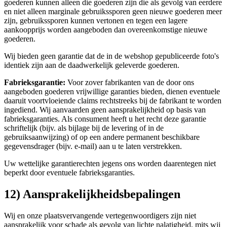
goederen kunnen alleen die goederen zijn die als gevolg van eerdere
en niet alleen marginale gebruikssporen geen nieuwe goederen meer
zijn, gebruikssporen kunnen vertonen en tegen een lagere
aankoopprijs worden aangeboden dan overeenkomstige nieuwe
goederen.
Wij bieden geen garantie dat de in de webshop gepubliceerde foto's
identiek zijn aan de daadwerkelijk geleverde goederen.
Fabrieksgarantie:
Voor zover fabrikanten van de door ons
aangeboden goederen vrijwillige garanties bieden, dienen eventuele
daaruit voortvloeiende claims rechtstreeks bij de fabrikant te worden
ingediend. Wij aanvaarden geen aansprakelijkheid op basis van
fabrieksgaranties. Als consument heeft u het recht deze garantie
schriftelijk (bijv. als bijlage bij de levering of in de
gebruiksaanwijzing) of op een andere permanent beschikbare
gegevensdrager (bijv. e-mail) aan u te laten verstrekken.
Uw wettelijke garantierechten jegens ons worden daarentegen niet
beperkt door eventuele fabrieksgaranties.
12) Aansprakelijkheidsbepalingen
Wij en onze plaatsvervangende vertegenwoordigers zijn niet
aansprakelijk voor schade als gevolg van lichte nalatigheid, mits wij