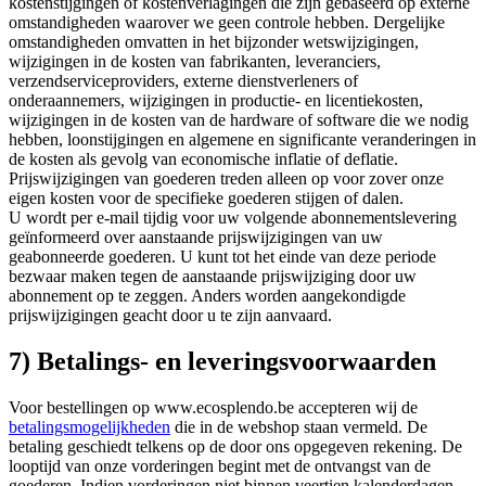
kostenstijgingen of kostenverlagingen die zijn gebaseerd op externe
omstandigheden waarover we geen controle hebben. Dergelijke
omstandigheden omvatten in het bijzonder wetswijzigingen,
wijzigingen in de kosten van fabrikanten, leveranciers,
verzendserviceproviders, externe dienstverleners of
onderaannemers, wijzigingen in productie- en licentiekosten,
wijzigingen in de kosten van de hardware of software die we nodig
hebben, loonstijgingen en algemene en significante veranderingen in
de kosten als gevolg van economische inflatie of deflatie.
Prijswijzigingen van goederen treden alleen op voor zover onze
eigen kosten voor de specifieke goederen stijgen of dalen.
U wordt per e-mail tijdig voor uw volgende abonnementslevering
geïnformeerd over aanstaande prijswijzigingen van uw
geabonneerde goederen. U kunt tot het einde van deze periode
bezwaar maken tegen de aanstaande prijswijziging door uw
abonnement op te zeggen. Anders worden aangekondigde
prijswijzigingen geacht door u te zijn aanvaard.
7) Betalings- en leveringsvoorwaarden
Voor bestellingen op www.ecosplendo.be accepteren wij de
betalingsmogelijkheden
die in de webshop staan vermeld. De
betaling geschiedt telkens op de door ons opgegeven rekening. De
looptijd van onze vorderingen begint met de ontvangst van de
goederen. Indien vorderingen niet binnen veertien kalenderdagen