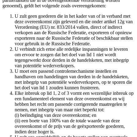
partnerlanden die in de bovengenoemde verordening worden
genoemd), geldt het volgende zoals overeengekomen:
U zult geen goederen die in het kader van of in verband met
deze overeenkomst zijn geleverd en die onder artikel 12g van
Verordening (EU) nr. 833/2014 vallen, direct of indirect
verkopen aan de Russische Federatie, exporteren of opnieuw
exporteren naar de Russische Federatie of beschikbaar stellen
voor gebruik in de Russische Federatie.
U verbindt zich ertoe alle redelijke inspanningen te leveren
om ervoor te zorgen dat het doel van lid 1 niet wordt
tegengewerkt door derden in de handelsketen, met inbegrip
van potentiële wederverkopers.
U moet een passend controlemechanisme instellen en
handhaven om handelingen van derden in de handelsketen,
met inbegrip van potentiële wederverkopers, op te sporen die
het doel van lid 1 zouden kunnen frustreren.
Elke inbreuk op lid 1, 2 of 3 vormt een wezenlijke inbreuk op
een fundamenteel element van deze overeenkomst en wij
hebben het recht om passende corrigerende maatregelen te
nemen, met inbegrip van maar niet beperkt tot:
(i) beëindiging van deze overeenkomst; en
(ii) een boete van 100% van de totale waarde van deze
overeenkomst of de prijs van de geëxporteerde goederen,
indien deze hoger is.