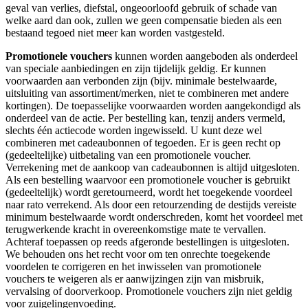
geval van verlies, diefstal, ongeoorloofd gebruik of schade van
welke aard dan ook, zullen we geen compensatie bieden als een
bestaand tegoed niet meer kan worden vastgesteld.
Promotionele vouchers
kunnen worden aangeboden als onderdeel
van speciale aanbiedingen en zijn tijdelijk geldig. Er kunnen
voorwaarden aan verbonden zijn (bijv. minimale bestelwaarde,
uitsluiting van assortiment/merken, niet te combineren met andere
kortingen). De toepasselijke voorwaarden worden aangekondigd als
onderdeel van de actie. Per bestelling kan, tenzij anders vermeld,
slechts één actiecode worden ingewisseld. U kunt deze wel
combineren met cadeaubonnen of tegoeden. Er is geen recht op
(gedeeltelijke) uitbetaling van een promotionele voucher.
Verrekening met de aankoop van cadeaubonnen is altijd uitgesloten.
Als een bestelling waarvoor een promotionele voucher is gebruikt
(gedeeltelijk) wordt geretourneerd, wordt het toegekende voordeel
naar rato verrekend. Als door een retourzending de destijds vereiste
minimum bestelwaarde wordt onderschreden, komt het voordeel met
terugwerkende kracht in overeenkomstige mate te vervallen.
Achteraf toepassen op reeds afgeronde bestellingen is uitgesloten.
We behouden ons het recht voor om ten onrechte toegekende
voordelen te corrigeren en het inwisselen van promotionele
vouchers te weigeren als er aanwijzingen zijn van misbruik,
vervalsing of doorverkoop. Promotionele vouchers zijn niet geldig
voor zuigelingenvoeding.