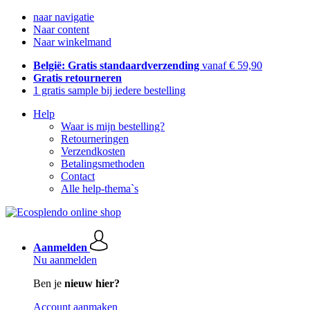
naar navigatie
Naar content
Naar winkelmand
België: Gratis standaardverzending
vanaf € 59,90
Gratis retourneren
1 gratis sample bij iedere bestelling
Help
Waar is mijn bestelling?
Retourneringen
Verzendkosten
Betalingsmethoden
Contact
Alle help-thema`s
Aanmelden
Nu aanmelden
Ben je
nieuw hier?
Account aanmaken