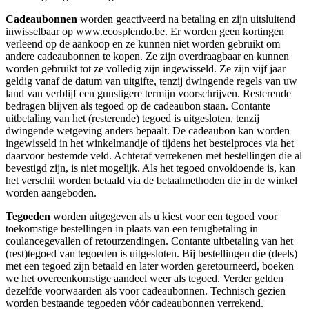
Cadeaubonnen
worden geactiveerd na betaling en zijn uitsluitend
inwisselbaar op www.ecosplendo.be. Er worden geen kortingen
verleend op de aankoop en ze kunnen niet worden gebruikt om
andere cadeaubonnen te kopen. Ze zijn overdraagbaar en kunnen
worden gebruikt tot ze volledig zijn ingewisseld. Ze zijn vijf jaar
geldig vanaf de datum van uitgifte, tenzij dwingende regels van uw
land van verblijf een gunstigere termijn voorschrijven. Resterende
bedragen blijven als tegoed op de cadeaubon staan. Contante
uitbetaling van het (resterende) tegoed is uitgesloten, tenzij
dwingende wetgeving anders bepaalt. De cadeaubon kan worden
ingewisseld in het winkelmandje of tijdens het bestelproces via het
daarvoor bestemde veld. Achteraf verrekenen met bestellingen die al
bevestigd zijn, is niet mogelijk. Als het tegoed onvoldoende is, kan
het verschil worden betaald via de betaalmethoden die in de winkel
worden aangeboden.
Tegoeden
worden uitgegeven als u kiest voor een tegoed voor
toekomstige bestellingen in plaats van een terugbetaling in
coulancegevallen of retourzendingen. Contante uitbetaling van het
(rest)tegoed van tegoeden is uitgesloten. Bij bestellingen die (deels)
met een tegoed zijn betaald en later worden geretourneerd, boeken
we het overeenkomstige aandeel weer als tegoed. Verder gelden
dezelfde voorwaarden als voor cadeaubonnen. Technisch gezien
worden bestaande tegoeden vóór cadeaubonnen verrekend.