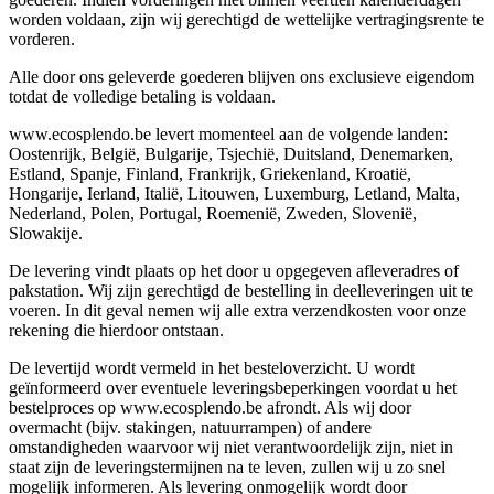
worden voldaan, zijn wij gerechtigd de wettelijke vertragingsrente te
vorderen.
Alle door ons geleverde goederen blijven ons exclusieve eigendom
totdat de volledige betaling is voldaan.
www.ecosplendo.be levert momenteel aan de volgende landen:
Oostenrijk, België, Bulgarije, Tsjechië, Duitsland, Denemarken,
Estland, Spanje, Finland, Frankrijk, Griekenland, Kroatië,
Hongarije, Ierland, Italië, Litouwen, Luxemburg, Letland, Malta,
Nederland, Polen, Portugal, Roemenië, Zweden, Slovenië,
Slowakije.
De levering vindt plaats op het door u opgegeven afleveradres of
pakstation. Wij zijn gerechtigd de bestelling in deelleveringen uit te
voeren. In dit geval nemen wij alle extra verzendkosten voor onze
rekening die hierdoor ontstaan.
De levertijd wordt vermeld in het besteloverzicht. U wordt
geïnformeerd over eventuele leveringsbeperkingen voordat u het
bestelproces op www.ecosplendo.be afrondt. Als wij door
overmacht (bijv. stakingen, natuurrampen) of andere
omstandigheden waarvoor wij niet verantwoordelijk zijn, niet in
staat zijn de leveringstermijnen na te leven, zullen wij u zo snel
mogelijk informeren. Als levering onmogelijk wordt door