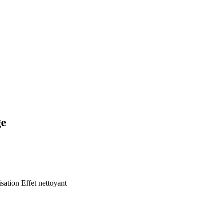
ge
isation
Effet nettoyant