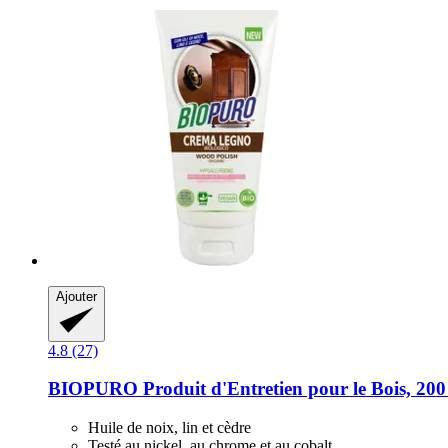
Ajouter
4.8 (27)
BIOPURO
Produit d'Entretien pour le Bois, 200
Huile de noix, lin et cèdre
Testé au nickel, au chrome et au cobalt