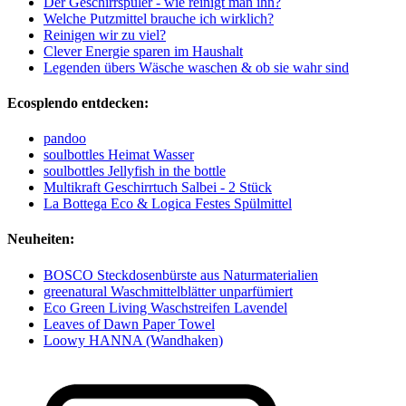
Der Geschirrspüler - wie reinigt man ihn?
Welche Putzmittel brauche ich wirklich?
Reinigen wir zu viel?
Clever Energie sparen im Haushalt
Legenden übers Wäsche waschen & ob sie wahr sind
Ecosplendo entdecken:
pandoo
soulbottles Heimat Wasser
soulbottles Jellyfish in the bottle
Multikraft Geschirrtuch Salbei - 2 Stück
La Bottega Eco & Logica Festes Spülmittel
Neuheiten:
BOSCO Steckdosenbürste aus Naturmaterialien
greenatural Waschmittelblätter unparfümiert
Eco Green Living Waschstreifen Lavendel
Leaves of Dawn Paper Towel
Loowy HANNA (Wandhaken)