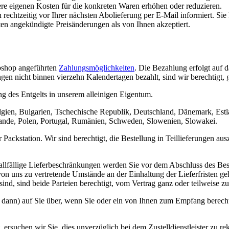
re eigenen Kosten für die konkreten Waren erhöhen oder reduzieren.
echtzeitig vor Ihrer nächsten Abolieferung per E-Mail informiert. Sie
en angekündigte Preisänderungen als von Ihnen akzeptiert.
bshop angeführten
Zahlungsmöglichkeiten
. Die Bezahlung erfolgt auf d
 nicht binnen vierzehn Kalendertagen bezahlt, sind wir berechtigt, 
ng des Entgelts in unserem alleinigen Eigentum.
elgien, Bulgarien, Tschechische Republik, Deutschland, Dänemark, Estl
rlande, Polen, Portugal, Rumänien, Schweden, Slowenien, Slowakei.
Packstation. Wir sind berechtigt, die Bestellung in Teillieferungen aus
allfällige Lieferbeschränkungen werden Sie vor dem Abschluss des Be
 von uns zu vertretende Umstände an der Einhaltung der Lieferfristen ge
ind, sind beide Parteien berechtigt, vom Vertrag ganz oder teilweise zu
 dann) auf Sie über, wenn Sie oder ein von Ihnen zum Empfang berechti
 ersuchen wir Sie, dies unverzüglich bei dem Zustelldienstleister zu 