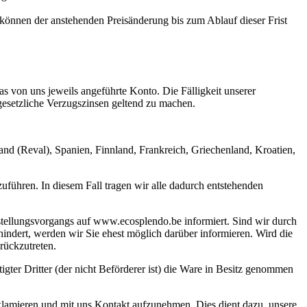
 können der anstehenden Preisänderung bis zum Ablauf dieser Frist
as von uns jeweils angeführte Konto. Die Fälligkeit unserer
gesetzliche Verzugszinsen geltend zu machen.
and (Reval), Spanien, Finnland, Frankreich, Griechenland, Kroatien,
zuführen. In diesem Fall tragen wir alle dadurch entstehenden
stellungsvorgangs auf www.ecosplendo.be informiert. Sind wir durch
hindert, werden wir Sie ehest möglich darüber informieren. Wird die
rückzutreten.
gter Dritter (der nicht Beförderer ist) die Ware in Besitz genommen
reklamieren und mit uns Kontakt aufzunehmen. Dies dient dazu, unsere