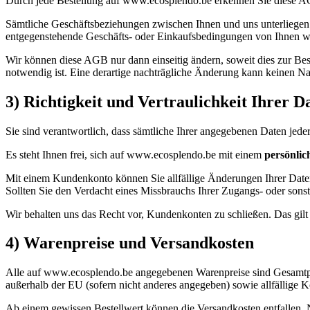
Durch jede Bestellung auf www.ecosplendo.be erkennen Sie diese AGB
Sämtliche Geschäftsbeziehungen zwischen Ihnen und uns unterliegen 
entgegenstehende Geschäfts- oder Einkaufsbedingungen von Ihnen werd
Wir können diese AGB nur dann einseitig ändern, soweit dies zur Be
notwendig ist. Eine derartige nachträgliche Änderung kann keinen Na
3) Richtigkeit und Vertraulichkeit Ihrer 
Sie sind verantwortlich, dass sämtliche Ihrer angegebenen Daten jederz
Es steht Ihnen frei, sich auf www.ecosplendo.be mit einem
persönli
Mit einem Kundenkonto können Sie allfällige Änderungen Ihrer Daten 
Sollten Sie den Verdacht eines Missbrauchs Ihrer Zugangs- oder son
Wir behalten uns das Recht vor, Kundenkonten zu schließen. Das gilt 
4) Warenpreise und Versandkosten
Alle auf www.ecosplendo.be angegebenen Warenpreise sind Gesamtprei
außerhalb der EU (sofern nicht anderes angegeben) sowie allfällige K
Ab einem gewissen Bestellwert können die Versandkosten entfallen.