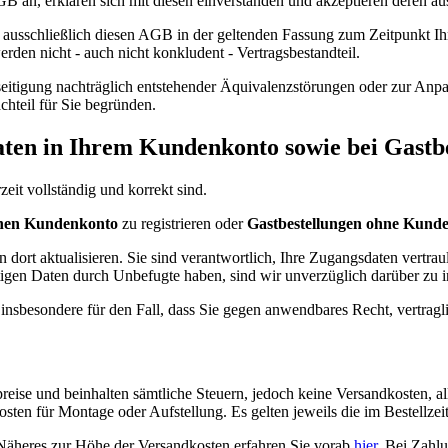
 an, erklären sich mit diesen einverstanden und akzeptieren deren aus
ausschließlich diesen AGB in der geltenden Fassung zum Zeitpunkt Ih
en nicht - auch nicht konkludent - Vertragsbestandteil.
seitigung nachträglich entstehender Äquivalenzstörungen oder zur An
chteil für Sie begründen.
Daten in Ihrem Kundenkonto sowie bei Gastb
eit vollständig und korrekt sind.
chen Kundenkonto
zu registrieren oder
Gastbestellungen ohne Kund
dort aktualisieren. Sie sind verantwortlich, Ihre Zugangsdaten vertra
stigen Daten durch Unbefugte haben, sind wir unverzüglich darüber zu 
insbesondere für den Fall, dass Sie gegen anwendbares Recht, vertragl
se und beinhalten sämtliche Steuern, jedoch keine Versandkosten, all
osten für Montage oder Aufstellung. Es gelten jeweils die im Bestellze
 Näheres zur Höhe der Versandkosten erfahren Sie vorab
hier
. Bei Zahlu