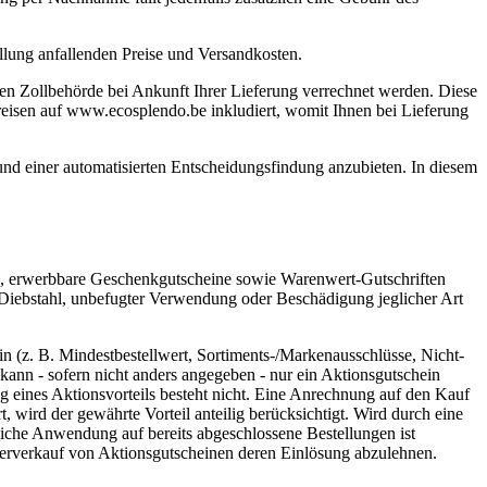
llung anfallenden Preise und Versandkosten.
alen Zollbehörde bei Ankunft Ihrer Lieferung verrechnet werden. Diese
dpreisen auf www.ecosplendo.be inkludiert, womit Ihnen bei Lieferung
nd einer automatisierten Entscheidungsfindung anzubieten. In diesem
), erwerbbare Geschenkgutscheine sowie Warenwert-Gutschriften
, Diebstahl, unbefugter Verwendung oder Beschädigung jeglicher Art
 (z. B. Mindestbestellwert, Sortiments-/Markenausschlüsse, Nicht-
ann - sofern nicht anders angegeben - nur ein Aktionsgutschein
 eines Aktionsvorteils besteht nicht. Eine Anrechnung auf den Kauf
t, wird der gewährte Vorteil anteilig berücksichtigt. Wird durch eine
gliche Anwendung auf bereits abgeschlossene Bestellungen ist
iterverkauf von Aktionsgutscheinen deren Einlösung abzulehnen.