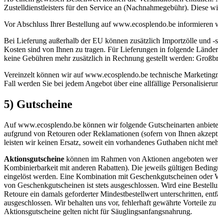
Zustelldienstleisters für den Service an (Nachnahmegebühr). Diese wir
Vor Abschluss Ihrer Bestellung auf www.ecosplendo.be informieren wi
Bei Lieferung außerhalb der EU können zusätzlich Importzölle und -st
Kosten sind von Ihnen zu tragen. Für Lieferungen in folgende Länder 
keine Gebühren mehr zusätzlich in Rechnung gestellt werden: Großbri
Vereinzelt können wir auf www.ecosplendo.be technische Marketingma
Fall werden Sie bei jedem Angebot über eine allfällige Personalisierun
5) Gutscheine
Auf www.ecosplendo.be können wir folgende Gutscheinarten anbieten
aufgrund von Retouren oder Reklamationen (sofern von Ihnen akzeptie
leisten wir keinen Ersatz, soweit ein vorhandenes Guthaben nicht meh
Aktionsgutscheine
können im Rahmen von Aktionen angeboten werden 
Kombinierbarkeit mit anderen Rabatten). Die jeweils gültigen Bedin
eingelöst werden. Eine Kombination mit Geschenkgutscheinen oder Wa
von Geschenkgutscheinen ist stets ausgeschlossen. Wird eine Bestellung
Retoure ein damals geforderter Mindestbestellwert unterschritten, en
ausgeschlossen. Wir behalten uns vor, fehlerhaft gewährte Vorteile 
Aktionsgutscheine gelten nicht für Säuglingsanfangsnahrung.