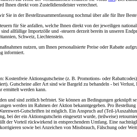
d Ihnen direkt vom Zustelldienstleister verrechnet.
r Sie in der Bestellzusammenfassung nochmal über alle für Ihre Beste
euern für Sie anfallen, welche Ihnen direkt von der jeweiligen nation
sind allfällige Importzölle und -steuern derzeit bereits in unseren En
tannien, Schweiz, Liechtenstein.
ßnahmen nutzen, um Ihnen personalisierte Preise oder Rabatte aufgru
g informiert.
: Kostenfreie Aktionsgutscheine (z. B. Promotions- oder Rabattcodes
rt). Gutscheine aller Art sind wie Bargeld zu behandeln - bei Verlust
r ermittelt werden kann.
und sind zeitlich befristet. Sie können an Bedingungen geknüpft sein
gungen werden im Rahmen der Aktion bekanntgegeben. Pro Bestellung k
renwert-Gutschriften ist möglich. Ein Anspruch auf (Teil-)Auszahlung
, bei der ein Aktionsgutschein eingesetzt wurde, (teilweise) retournier
tfällt der Vorteil rückwirkend in entsprechendem Umfang. Eine nachträ
zu korrigieren sowie bei Anzeichen von Missbrauch, Fälschung oder We