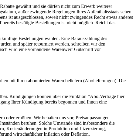
 Rabatte gewährt und sie dürfen nicht zum Erwerb weiterer
lungsdatum, außer zwingende Regelungen Ihres Aufenthaltsstaats sehen
bens ist ausgeschlossen, soweit nicht zwingendes Recht etwas anderes
ereits bestätigte Bestellungen ist nicht möglich. Reicht das
ukünftige Bestellungen wählen. Eine Barauszahlung des
urden und später retourniert werden, schreiben wir den
nisch wird eine vorhandene Warenwert-Gutschrift vor
llen mit Ihren abonnierten Waren beliefern (Abolieferungen). Die
ndbar. Kündigungen können über die Funktion “Abo-Verträge hier
ngang Ihrer Kündigung bereits begonnen und Ihnen eine
rn oder erhöhen. Wir behalten uns vor, Preisanpassungen
 Umständen beruhen. Solche Umstände sind insbesondere die
ern, Kostenänderungen in Produktion und Lizenzierung,
nd wirtschaftlicher Inflation oder Deflation.