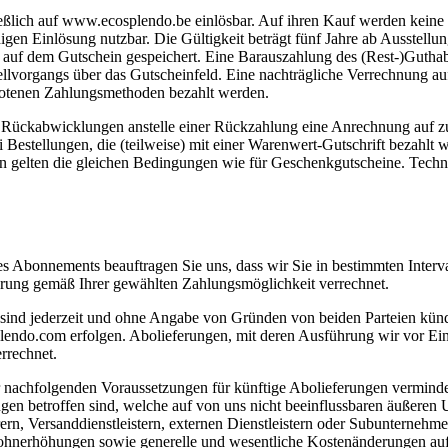
ießlich auf www.ecosplendo.be einlösbar. Auf ihren Kauf werden keine
digen Einlösung nutzbar. Die Gültigkeit beträgt fünf Jahre ab Ausstel
en auf dem Gutschein gespeichert. Eine Barauszahlung des (Rest-)Gutha
lvorgangs über das Gutscheinfeld. Eine nachträgliche Verrechnung auf b
botenen Zahlungsmethoden bezahlt werden.
r Rückabwicklungen anstelle einer Rückzahlung eine Anrechnung auf z
Bestellungen, die (teilweise) mit einer Warenwert-Gutschrift bezahlt w
en gelten die gleichen Bedingungen wie für Geschenkgutscheine. Tech
 Abonnements beauftragen Sie uns, dass wir Sie in bestimmten Interva
rung gemäß Ihrer gewählten Zahlungsmöglichkeit verrechnet.
d sind jederzeit und ohne Angabe von Gründen von beiden Parteien kü
lendo.com erfolgen. Abolieferungen, mit deren Ausführung wir vor Ei
rrechnet.
 nachfolgenden Voraussetzungen für künftige Abolieferungen verminde
en betroffen sind, welche auf von uns nicht beeinflussbaren äußeren
rn, Versanddienstleistern, externen Dienstleistern oder Subunternehm
ohnerhöhungen sowie generelle und wesentliche Kostenänderungen aufgru