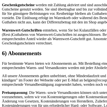
Geschenkgutscheine
werden mit Zahlung aktiviert und sind ausschl
Gutscheine genutzt werden. Sie sind übertragbar und bis zur vollstän
für Sie günstigere Befristungen vor. Restbeträge bleiben als Guthab
vorsieht. Die Einlösung erfolgt im Warenkorb oder während des Bestel
Guthaben nicht aus, kann der Differenzbetrag mit den im Shop ange
Warenwert-Gutschriften
entstehen, wenn Sie bei Kulanzfällen ode
(Rest-)Guthabens von Warenwert-Gutschriften ist ausgeschlossen. Bei 
entsprechenden Anteil wieder als Warenwert-Gutschrift gut. Ansonst
Geschenkgutscheinen verrechnet.
6) Abonnements
Für bestimmte Waren bieten wir Abonnements an. Mit Bestellung eines
entsprechenden Waren- und Versandkosten werden mit jeder Aboliefe
All unsere Abonnements gelten unbefristet, ohne Mindestlaufzeit un
kündigen” im Footer der Webseite oder per E-Mail an belgien@ecosp
entsprechende Versandbestätigung zugesendet haben, werden noch ve
Preisanpassung
: Die Waren- sowie Versandkosten können sich unter
vorzunehmen, sofern wir von Kostensteigerungen oder Kostensenkung
Änderung von Gesetzen, Kostenänderungen von Herstellern, Zuliefere
Kostenänderungen von für uns erforderlicher Hard- oder Software, L