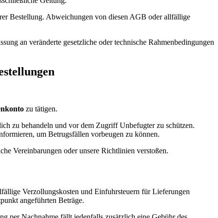
schließliche Geltung.
rer Bestellung. Abweichungen von diesen AGB oder allfällige
passung an veränderte gesetzliche oder technische Rahmenbedingungen
estellungen
enkonto
zu tätigen.
ulich zu behandeln und vor dem Zugriff Unbefugter zu schützen.
informieren, um Betrugsfällen vorbeugen zu können.
iche Vereinbarungen oder unsere Richtlinien verstoßen.
fällige Verzollungskosten und Einfuhrsteuern für Lieferungen
itpunkt angeführten Beträge.
ng per Nachnahme fällt jedenfalls zusätzlich eine Gebühr des