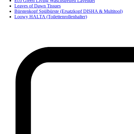
Eco Green Living Waschstreifen Lavendel
Leaves of Dawn Tissues
Bürstenkopf Spülbürste (Ersatzkopf DISHA & Multitool)
Loowy HALTA (Toilettenrollenhalter)