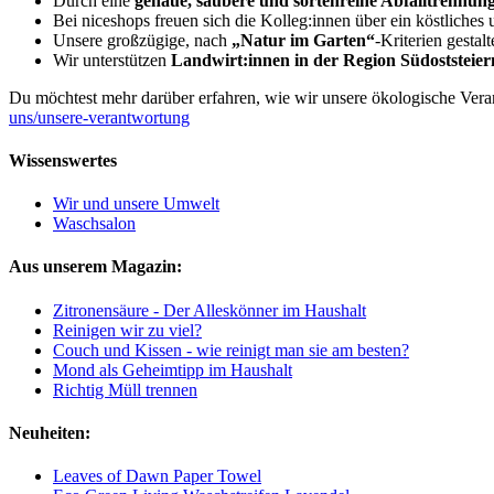
Durch eine
genaue, saubere und sortenreine Abfalltrennun
Bei niceshops freuen sich die Kolleg:innen über ein köstliche
Unsere großzügige, nach
„Natur im Garten“
-Kriterien gesta
Wir unterstützen
Landwirt:innen in der Region Südoststeie
Du möchtest mehr darüber erfahren, wie wir unsere ökologische Ver
uns/unsere-verantwortung
Wissenswertes
Wir und unsere Umwelt
Waschsalon
Aus unserem Magazin:
Zitronensäure - Der Alleskönner im Haushalt
Reinigen wir zu viel?
Couch und Kissen - wie reinigt man sie am besten?
Mond als Geheimtipp im Haushalt
Richtig Müll trennen
Neuheiten:
Leaves of Dawn Paper Towel