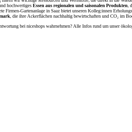
g
filtern wir wichtige Ressourcen und Wertstoffe, die direkt in die Wie
s und hochwertiges
Essen aus regionalen und saisonalen Produkten
, 
ltete Firmen-Gartenanlage in Saaz bietet unseren Kolleg:innen Erholung
rmark
, die ihre Ackerflächen nachhaltig bewirtschaften und CO₂ im B
antwortung bei niceshops wahrnehmen? Alle Infos rund um unser ökolo