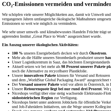
CO₂-Emissionen vermeiden und verminde
Wir schöpfen viele unserer Möglichkeiten aus, damit wir Umwelt und 
vergangenen Jahren umfangreiche ökologische Maßnahmen umgesetzt un
Emissionen so weit wie möglich zu vermindern.
Wie sehr unser umwelt- und klimabewusstes Handeln Früchte trägt un
agierenden Institut „Great Place to Work“ ausgezeichnet wurde.
Ein Auszug unserer ökologischen Aktivitäten:
100 %
unseres Energiebedarfs decken wir durch
Ökostrom
.
Mehr als die Hälfte unseres Strombedarfs produziert unsere
hau
Unser Logistikzentrum in Saaz, das höchsten Energiestandards
Aktuell setzen wir bei mehr als
98 Prozent unserer Pakete pl
noch die Alternative zu recycelbarer Plastikfolie.
Unsere
innovativen Pakete
können für Versand und Retouren o
und dem „WorldStar Global Packaging Award“ ausgezeichnet 
Der
Versand unserer Pakete
wird vor allem in Österreich, i
Unsere
Retourenquote liegt bei nur rund drei Prozent
. Wir
Niceshops verfügt über eine stetig wachsende Elektroauto-Flot
südoststeirischen Region
zur Verfügung.
Niceshops bietet unter anderem Jobtickets für öffentliche Verk
und Job-Fahrrädern Initiativen, um die Wege unserer Kolleg:inn