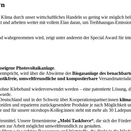
rn
Klima durch unser wirtschaftliches Handeln so gering wie möglich bel
d arbeiten weiter mit vollem Elan daran, um Treibhausgas-Emissionen
d wahrgenommen wird, zeigt unter anderem der Special Award für inte
seigene Photovoltaikanlage
.
 entspricht, wird über die Abwärme der
Biogasanlage des benachbart
astikfreie, umweltfreundliche und kompostierbare
Versandmaterialie
hne Klebeband wiederverwendet werden – eine patentierte Lösung, die
wurde.
n Deutschland und in der Schweiz über Kooperationspartner:innen
klima
 prüfen und reparieren zurückgesendete Produkte je nach Möglichkeit un
te und für unsere niceshops-Kolleg:innen steht mit mehr als 30 Ladepu
ehrsmittel. Unsere firmeninterne
„Mobi Taskforce“
, die sich der Förde
en zur Arbeit möglichst umweltfreundlich zu gestalten.