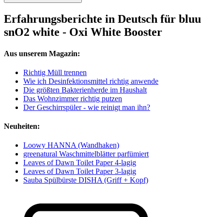
Erfahrungsberichte in Deutsch für bluu
snO2 white - Oxi White Booster
Aus unserem Magazin:
Richtig Müll trennen
Wie ich Desinfektionsmittel richtig anwende
Die größten Bakterienherde im Haushalt
Das Wohnzimmer richtig putzen
Der Geschirrspüler - wie reinigt man ihn?
Neuheiten:
Loowy HANNA (Wandhaken)
greenatural Waschmittelblätter parfümiert
Leaves of Dawn Toilet Paper 4-lagig
Leaves of Dawn Toilet Paper 3-lagig
Sauba Spülbürste DISHA (Griff + Kopf)