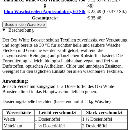
g
kg)
bluu Waschstreifen Applecadabra, 60 Stk
€ 22,49
(€ 0,37 / Stk)
Gesamtpreis:
€ 35,48
Beide in den Warenkorb
Beschreibung
Der Oxi White Booster schützt Textilien zuverlässig vor Vergrauung
und sorgt bereits ab 30 °C für sichtbar helle und saubere Wäsche.
Flecken und Gerüche werden sanft gelöst, während die
enzymbasierte Reinigung auf pflanzlichen Rohstoffen basiert. Die
Formulierung ist leicht biologisch abbaubar, vegan und frei von
Duftstoffen, optischen Aufhellern, Chlor und unnötigen Zusätzen.
Geeignet für den täglichen Einsatz bei allen waschbaren Textilien.
Anwendung:
Je nach Verschmutzungsgrad 1–2 Dosierlöffel des Oxi White
Boosters direkt in das Hauptwaschmittelfach geben.
Dosierungstabelle beachten (basierend auf 4–5 kg Wäsche)
Wasserhärte
Leicht verschmutzt
Stark verschmutzt
Weich
1 Dosierlöffel
1 ½ Dosierlöffel
Mittel/hart
1 ½ Dosierlöffel
2 Dosierlöffel