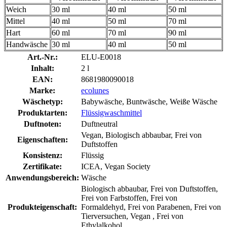
Weich
30 ml
40 ml
50 ml
Mittel
40 ml
50 ml
70 ml
Hart
60 ml
70 ml
90 ml
Handwäsche
30 ml
40 ml
50 ml
Art.-Nr.:
ELU-E0018
Inhalt:
2 l
EAN:
8681980090018
Marke:
ecolunes
Wäschetyp:
Babywäsche, Buntwäsche, Weiße Wäsche
Produktarten:
Flüssigwaschmittel
Duftnoten:
Duftneutral
Vegan, Biologisch abbaubar, Frei von
Eigenschaften:
Duftstoffen
Konsistenz:
Flüssig
Zertifikate:
ICEA, Vegan Society
Anwendungsbereich:
Wäsche
Biologisch abbaubar, Frei von Duftstoffen,
Frei von Farbstoffen, Frei von
Produkteigenschaft:
Formaldehyd, Frei von Parabenen, Frei von
Tierversuchen, Vegan , Frei von
Ethylalkohol