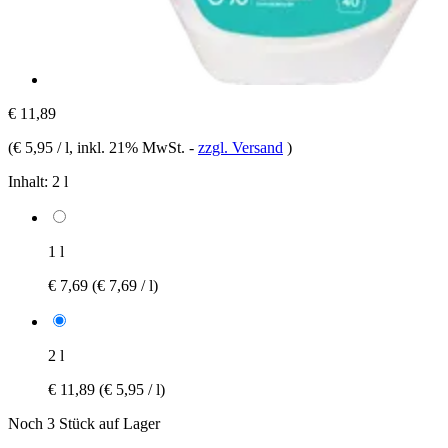
€ 11,89
(
€ 5,95 / l
, inkl. 21% MwSt.
-
zzgl. Versand
)
Inhalt:
2 l
1 l
€ 7,69
(€ 7,69 / l)
2 l
€ 11,89
(€ 5,95 / l)
Noch 3 Stück auf Lager