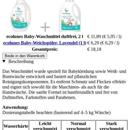
ecolunes Baby-Waschmittel duftfrei, 2 l
€ 11,89
(€ 5,95 / l)
ecolunes Baby-Weichspüler, Lavendel (1 l)
€ 6,29
(€ 6,29 / l)
Gesamtpreis:
€ 18,18
Beide in den Warenkorb
Beschreibung
Das Waschmittel wurde speziell für Babykleidung sowie Weiß- und
Buntwäsche entwickelt und basiert auf pflanzlichen
Reinigungskomponenten. Es entfernt Schmutz und Flecken effektiv
und eignet sich sowohl für die Maschinen- als auch für die
Handwäsche. Die sanfte Formel ist hautfreundlich und frei von
Duftstoffen, Farbstoffen und Parabenen.
Anwendung:
Dosierungstabelle beachten (basierend auf 4–5 kg Wäsche)
Leicht
Normal
Stark
Wasserhärte
verschmutzt
verschmutzt
verschmutzt