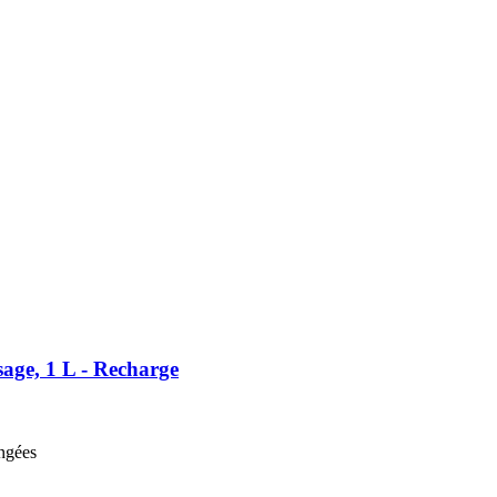
ge, 1 L -​ Recharge
angées