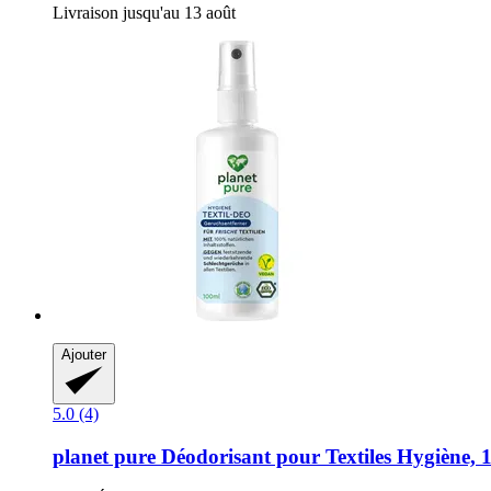
Livraison jusqu'au 13 août
Ajouter
5.0 (4)
planet pure
Déodorisant pour Textiles Hygiène, 