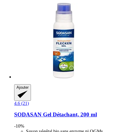
Ajouter
4.6 (21)
SODASAN
Gel Détachant, 200 ml
-10%
Savon végétal bio sans enzyme ni OGMs