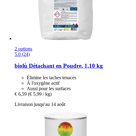
2 options
5.0 (24)
biolù
Détachant en Poudre, 1,10 kg
Élimine les taches tenaces
À l'oxygène actif
Aussi pour les surfaces
€ 6,59
(€ 5,99 / kg)
Livraison jusqu'au 14 août