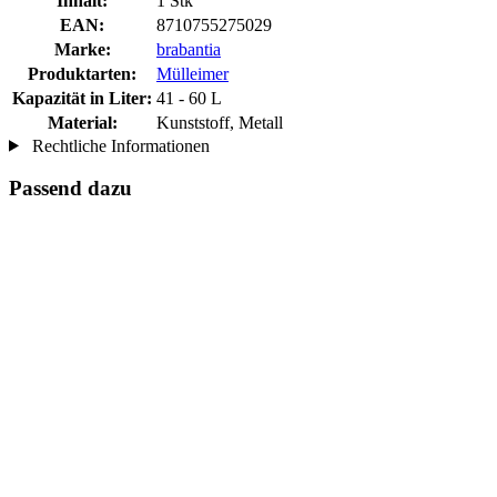
Inhalt:
1 Stk
EAN:
8710755275029
Marke:
brabantia
Produktarten:
Mülleimer
Kapazität in Liter:
41 - 60 L
Material:
Kunststoff, Metall
Rechtliche Informationen
Passend dazu