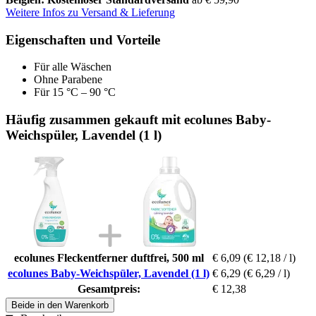
Weitere Infos zu Versand & Lieferung
Eigenschaften und Vorteile
Für alle Wäschen
Ohne Parabene
Für 15 °C – 90 °C
Häufig zusammen gekauft mit ecolunes Baby-
Weichspüler, Lavendel (1 l)
ecolunes Fleckentferner duftfrei, 500 ml
€ 6,09
(€ 12,18 / l)
ecolunes Baby-Weichspüler, Lavendel (1 l)
€ 6,29
(€ 6,29 / l)
Gesamtpreis:
€ 12,38
Beide in den Warenkorb