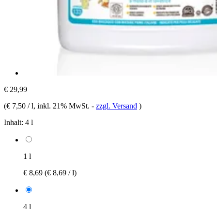
€ 29,99
(
€ 7,50 / l
, inkl. 21% MwSt.
-
zzgl. Versand
)
Inhalt:
4 l
1 l
€ 8,69
(€ 8,69 / l)
4 l