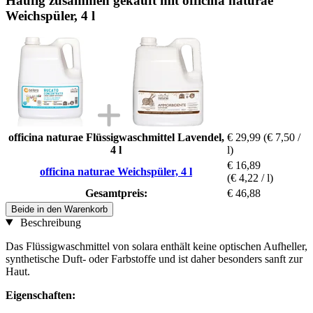
Häufig zusammen gekauft mit officina naturae
Weichspüler, 4 l
officina naturae Flüssigwaschmittel Lavendel,
€ 29,99
(€ 7,50 /
4 l
l)
€ 16,89
officina naturae Weichspüler, 4 l
(€ 4,22 / l)
Gesamtpreis:
€ 46,88
Beide in den Warenkorb
Beschreibung
Das Flüssigwaschmittel von solara enthält keine optischen Aufheller,
synthetische Duft- oder Farbstoffe und ist daher besonders sanft zur
Haut.
Eigenschaften: