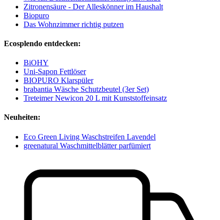
Zitronensäure - Der Alleskönner im Haushalt
Biopuro
Das Wohnzimmer richtig putzen
Ecosplendo entdecken:
BiOHY
Uni-Sapon Fettlöser
BIOPURO Klarspüler
brabantia Wäsche Schutzbeutel (3er Set)
Treteimer Newicon 20 L mit Kunststoffeinsatz
Neuheiten:
Eco Green Living Waschstreifen Lavendel
greenatural Waschmittelblätter parfümiert