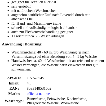
geeignet für Textilien aller Art
sehr ergiebig
mit natürlichem Weichmacher
angenehm natürlicher Duft nach Lavendel durch rein
ätherische Öle
für Hand- und Maschinenwäsche
schnell und vollständig biologisch abbaubar
auch zur Fleckenvorbehandlung geeignet
1 l reicht für ca. 23 Waschladungen
Anwendung | Dosierung:
Waschmaschine: 40 - 60 ml pro Waschgang (je nach
Verschmutzung) bei einer Beladung von 4 - 5 kg Wäsche
Handwäsche: ca. 40 ml Waschmittel mit ausreichend warmem
Wasser vermengen, die Wäsche darin einweichen und gut
schwemmen.
Art.-Nr.:
ONA-5545
Inhalt:
4 l
EAN:
8033148531602
Marke:
officina naturae
Buntwäsche, Feinwäsche, Kochwäsche,
Wäschetyp:
Pflegeleichte Wäsche, Wollwäsche